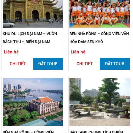
KHU DU LỊCH ĐẠI NAM – VƯỜN
BẾN NHÀ RỒNG – CÔNG VIÊN VĂN
BÁCH THÚ – BIỂN ĐẠI NAM
HÓA ĐẦM SEN KHÔ
Liên hệ
Liên hệ
CHI TIẾT
ĐẶT TOUR
CHI TIẾT
ĐẶT TOUR
BẾN NHÀ RỒNG – CÔNG VIÊN
BẢO TÀNG CHỨNG TÍCH CHIÊN