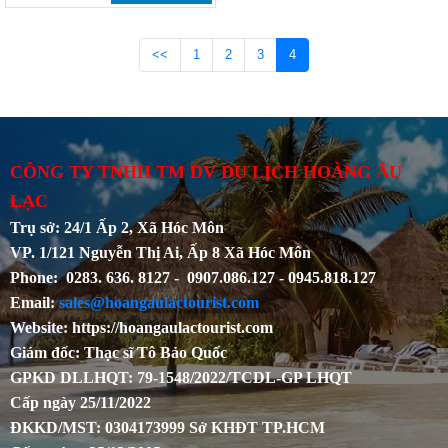
<<
1
2
3
4
CÔNG TY TNHH TM DV DU LỊCH HOÀNG ÂU
LẠC
Trụ sở: 24/1 Ấp 2, Xã Hóc Môn
VP. 1/121 Nguyễn Thị Ai, Ấp 8 Xã Hóc Môn
Phone: 0283. 636. 8127 - 0907.086.127 - 0945.818.127
Email:
sales@hoangaulactourist.com
Website: https://hoangaulactourist.com
Giám đốc: Thạc sĩ Tô Bảo Quốc
GPKD DLLHQT: 79-1548/2022/TCDL-GP LHQT
Cấp ngày 25/11/2022
ĐKKD/MST: 0304173999 Sở KHĐT TP.HCM