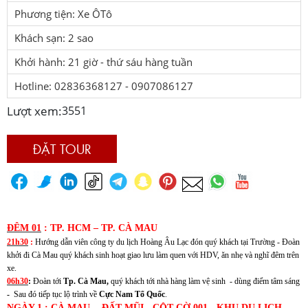
Phương tiện: Xe ÔTô
Khách sạn: 2 sao
Khởi hành: 21 giờ - thứ sáu hàng tuần
Hotline: 02836368127 - 0907086127
Lượt xem:
3551
ĐẶT TOUR
ĐÊM 01
: TP. HCM – TP. CÀ MAU
21h30
:
Hướng dẫn viên công ty du lịch Hoàng Âu Lạc đón quý khách tại Trường -
Đoàn
khởi đi Cà Mau quý khách sinh hoạt giao lưu làm quen với HDV, ăn nhẹ và nghĩ đêm trên
xe.
06h30
:
Đoàn tới
Tp. Cà Mau,
quý khách tới nhà hàng làm vệ sinh - dùng điểm tâm sáng
-
Sau đó tiếp tục lộ trình về
Cực Nam Tổ Quốc
.
NGÀY 1
: CÀ MAU - ĐẤT MŨI - CỘT CỜ 001 - KHU DU LỊCH