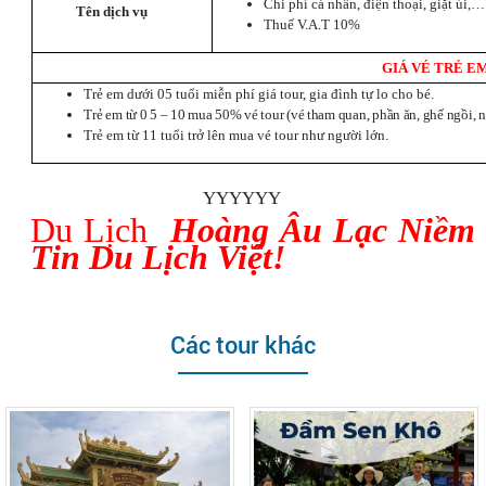
Chi phí cá nhân, điện thoại, giặt ủi,…
Tên dịch vụ
Thuế V.A.T 10%
GIÁ VÉ TRẺ E
Trẻ em dưới 05 tuổi miễn phí giá tour, gia đình tự lo cho bé.
Trẻ em từ 0 5 – 10 mua 50% vé tour (vé tham quan, phần ăn, ghế ngồi, 
Trẻ em từ 11 tuổi trở lên mua vé tour như người lớn.
YYYYYY
Du Lịch
Hoàng Âu Lạc Niềm
Tin Du Lịch Việt!
Các tour khác