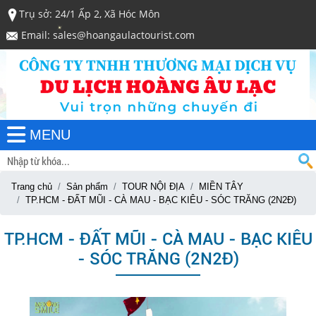
Trụ sở: 24/1 Ấp 2, Xã Hóc Môn
Email: sales@hoangaulactourist.com
MENU
Trang chủ
Sản phẩm
TOUR NỘI ĐỊA
MIỀN TÂY
TP.HCM - ĐẤT MŨI - CÀ MAU - BẠC KIÊU - SÓC TRĂNG (2N2Đ)
TP.HCM - ĐẤT MŨI - CÀ MAU - BẠC KIÊU
- SÓC TRĂNG (2N2Đ)