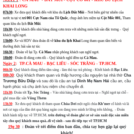
KHAI LONG
07h30
:
Xe đưa quý khách đến với khu du
Lịch Đất Mũi
– Nơi biên giớ tự nhiên của
nước ta tại vị
trí 001
Cực Nam của Tổ Quốc
, chụp ảnh lưu niệm tại
Cột Mốc 001,
Tham
quan khu du lịch
Đất Mũi
.
11h30
:
Quý khách đến nhà hàng dùng cơm trưa với những món hải sản đặc trưng - Quý
khách nghỉ ngơi.
13h00
:
Xe và HDV đưa đoàn đi về
khu du lịch Khai
Long tham quan tắm biển và
thưởng thức hải sản tự túc
16h30
:
Đoàn về lại Tp.
Cà Mau
nhận phòng khách sạn nghĩ ngơi.
18h00
: Đoàn đi dùng cơm tối – Quý khách nghĩ đêm tại
Cà Mau.
Ngày 2
: TP.CÀ MAU - BẠC LIÊU - SÓC TRĂNG - TP.HCM.
06h30
: Quý khách dùng điểm tâm sáng - làm thủ tục trả phòng - Khởi hành đi
Bạc Liêu
.
08h30
: Quý khách tham quan và thấp hương cầu nguyện tại nhà thờ
Cha
Trương Bữu Diệp
và sau đó là cậu an tại
Dinh Mẹ Nam Hải
cầu an, cầu
hạnh phúc và chụ ảnh lưu niệm cho chuyến đi.
11h30
:
Đoàn tới
Tp. Sóc Trăng
– Vào nhà hàng dung cơm trưa tại
–
Nghĩ ngơi tại chỗ -
ghé mua đặc sản
Vũng Thơm
13h30
: Xe đưa quý khách đi tham quan
Chùa Dơi
một ngôi chùa
Kh’mer
cổ kính và là
nơi cư ngụ của đàn dơi quạ hàng ngàn con đang treo mình lơ lững trên không, - Đoàn
khởi hành tiếp tục về TP.HCM
. trên đường về đoàn ghé cơ sở sản xuất đặc sản miền
tây cho quý khách mua quà..đi vệ sinh - sau đó tiếp tục về TP.HCM
19g 30
: Đoàn về tới điểm đón ban đầu, chia tay hẹn gặp lại quý
khách!