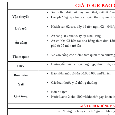
GIÁ TOUR BAO
Xe du lịch đời mới máy lạnh, tivi, ghế bật đư
V
ận chuyển
Các phương tiện trung chuyển tham quan : 
Khách sạn 02 sao, đầy đủ tiện nghi 02 – 04k/
Lưu trú
Ăn sáng: 03 bữa tô/ ly tại Nhà Hàng
Ăn chính: 03 bữa tại nhà hàng thực đơn 15
Ăn uống
phú từ 05 món trở lên
Vé vào cổng các điểm tham quan theo chương
Tham quan
Hướng dẫn viên chuyên nghiệp, nhiệt tình, vu
HDV
Bảo hiểm mức tối đa 60.000.000vnđ/khách.
Bảo hiểm
Các loại thuốc y tế thông thường
Y tế
Nón du lịch
Quà tặng
Nước Lavie 2 chai 500ml/khách/ngày, khăn l
GIÁ TOUR KHÔNG B
Những dịch vụ vui chơi giải trí không