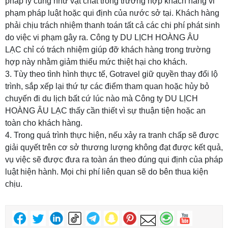
pháp lý cũng như vật chất trong trường hợp khách hàng vi
phạm pháp luật hoặc qui định của nước sở tại. Khách hàng
phải chịu trách nhiệm thanh toán tất cả các chi phí phát sinh
do việc vi phạm gây ra.
Công ty DU LỊCH HOÀNG ÂU
LẠC
chỉ có trách nhiệm giúp đỡ khách hàng trong trường
hợp này nhằm giảm thiểu mức thiệt hại cho khách.
3. Tùy theo tình hình thực tế, Gotravel giữ quyền thay đổi lộ
trình, sắp xếp lại thứ tự các điểm tham quan hoặc hủy bỏ
chuyến đi du lịch bất cứ lúc nào mà
Công ty DU LỊCH
HOÀNG ÂU LẠC
thấy cần thiết vì sự thuận tiện hoặc an
toàn cho khách hàng.
4. Trong quá trình thực hiện, nếu xảy ra tranh chấp sẽ được
giải quyết trên cơ sở thương lượng không đạt được kết quả,
vụ việc sẽ được đưa ra toàn án theo đúng qui định của pháp
luật hiện hành. Mọi chi phí liên quan sẽ do bên thua kiện
chịu.