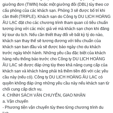
giường đơn (TWIN) hoặc một giường đôi (DBL) tùy theo cơ
cấu phòng của các khách sạn. Phòng 3 sẽ được bố trí khi
cần thiết (TRIPLE). Khách sạn do
Công ty DU LỊCH HOÀNG
ÂU LẠC
đặt cho các chương trình tham quan có tiêu chuẩn
tương ứng với các mức giá vé mà khách sạn chọn khi đăng
ký tour du lịch. Nếu cần thiết thay đổi về bất kỳ lý do nào,
khách sạn thay thế sẽ tương đương với tiêu chuẩn của
khách sạn ban đầu và sẽ được báo ngày cho du khách
trước ngày khởi hành. Những yêu cầu đặc biệt của khách
hàng nếu thông báo trước cho
Công ty DU LỊCH HOÀNG
ÂU LẠC
sẽ được đáp ứng tùy theo khả năng cung cấp của
khách sạn và khách hàng phải trả thêm tiền đối với các yêu
cầu này (nếu có).
Công ty DU LỊCH HOÀNG ÂU LẠC
có
quyền không đáp ứng những yêu cầu này nếu khách sạn từ
chối cung cấp dịch vụ.
4. CHÍNH SÁCH VẬN CHUYỂN, GIAO NHẬN
a. Vận chuyển
- Phương tiện vận chuyển tùy theo từng chương trình du