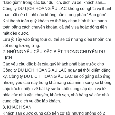
"Bao gồm" trong các tour du lịch, dịch vụ xe, khách sạn,...
Công ty DU LỊCH HOÀNG ÂU LẠC
không có nghĩa vụ thanh
toán bất cứ chi phí nào không nằm trong phần "Bao gồm"
Khi thanh toán quý khách có thể tùy chọn hình thức thanh
toán bằng cách chuyển khoản, cà thẻ visa hoặc đóng tiền
mặt đều được.
Lưu ý: Tùy vào từng tour cụ thể sẽ có những điều khoản chi
tiết riêng tương ứng.
2. NHỮNG YÊU CẦU ĐẶC BIỆT TRONG CHUYẾN DU
LỊCH
Các yêu cầu đặc biệt của quý khách phải báo trước cho
Công ty DU LỊCH HOÀNG ÂU LẠC ngay tại thời điểm đăng
ký,
Công ty DU LỊCH HOÀNG ÂU LẠC
sẽ cố gắng đáp ứng
những yêu cầu này trong khả năng của mình song sẽ không
chịu trách nhiệm về bất kỳ sự từ chối cung cấp dịch vụ từ
phía các nhà vận chuyển, khách sạn, nhà hàng và các nhà
cung cấp dịch vụ độc lập khách.
3. KHÁCH SẠN
Khách sạn được cung cấp trên cơ sở những phòng có 2