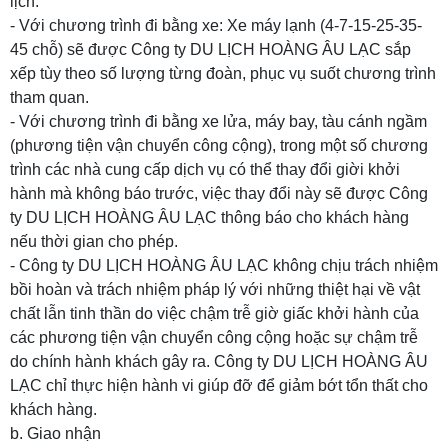
lịch.
- Với chương trình đi bằng xe: Xe máy lạnh (4-7-15-25-35-
45 chỗ) sẽ được
Công ty DU LỊCH HOÀNG ÂU LẠC
sắp
xếp tùy theo số lượng từng đoàn, phục vụ suốt chương trình
tham quan.
- Với chương trình đi bằng xe lửa, máy bay, tàu cánh ngầm
(phương tiện vận chuyển công cộng), trong một số chương
trình các nhà cung cấp dịch vụ có thể thay đổi giời khởi
hành mà không báo trước, việc thay đổi này sẽ được
Công
ty DU LỊCH HOÀNG ÂU LẠC
thông báo cho khách hàng
nếu thời gian cho phép.
-
Công ty DU LỊCH HOÀNG ÂU LẠC
không chịu trách nhiệm
bồi hoàn và trách nhiệm pháp lý với những thiệt hại về vật
chất lẫn tinh thần do việc chậm trễ giờ giấc khởi hành của
các phương tiện vận chuyển công cộng hoặc sự chậm trễ
do chính hành khách gây ra.
Công ty DU LỊCH HOÀNG ÂU
LẠC
chỉ thực hiện hành vi giúp đỡ để giảm bớt tổn thất cho
khách hàng.
b. Giao nhận