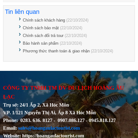
Tin liên quan
Chính sách khách hàng
(22/10/2024)
Chính sách bảo mật
(22/10/2024)
Chính sách đổi trả tour
(22/10/2024)
Bảo hành sản phẩm
(22/10/2024)
Phương thức thanh toán & giao nhận
(22/10/2024)
CÔNG TY TNHH TM DV DU LỊCH HOÀNG ÂU
LẠC
Trụ sở: 24/1 Ấp 2, Xã Hóc Môn
VP. 1/121 Nguyễn Thị Ai, Ấp 8 Xã Hóc Môn
Phone: 0283. 636. 8127 - 0907.086.127 - 0945.818.127
Email:
sales@hoangaulactourist.com
Website: https://hoangaulactourist.com