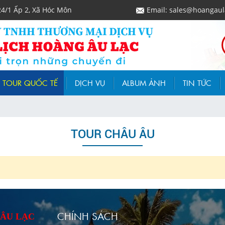
24/1 Ấp 2, Xã Hóc Môn
Email: sales@hoangaul
TOUR QUỐC TẾ
DỊCH VỤ
ALBUM ẢNH
TIN TỨC
TOUR CHÂU ÂU
CHÍNH SÁCH
 ÂU LẠC