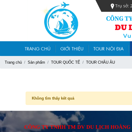
Trụ sở: 
TRANG CHỦ
GIỚI THIỆU
TOUR NỘI ĐỊA
Trang chủ
Sản phẩm
TOUR QUỐC TẾ
TOUR CHÂU ÂU
Không tìm thấy kết quả
CÔNG TY TNHH TM DV DU LỊCH HOÀNG