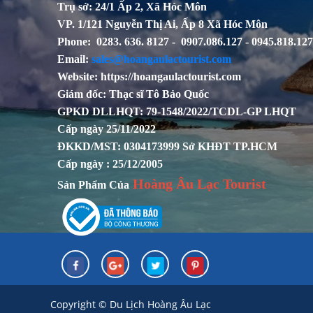
Trụ sở: 24/1 Ấp 2, Xã Hóc Môn
VP. 1/121 Nguyễn Thị Ai, Ấp 8 Xã Hóc Môn
Phone: 0283. 636. 8127 - 0907.086.127 - 0945.818.127
Email:
sales@hoangaulactourist.com
Website: https://hoangaulactourist.com
Giám đốc: Thạc sĩ Tô Bảo Quốc
GPKD DLLHQT: 79-1548/2022/TCDL-GP LHQT
Cấp ngày 25/11/2022
ĐKKD/MST: 0304173999 Sở KHĐT TP.HCM
Cấp ngày : 25/12/2005
Hoàng Âu Lạc Tourist
Sản Phẩm Của
Copyright © Du Lịch Hoàng Âu Lạc