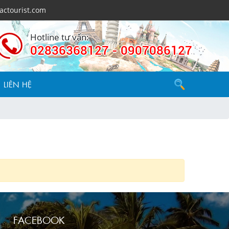
actourist.com
Hotline tư vấn:
02836368127 - 0907086127
LIÊN HỆ
FACEBOOK