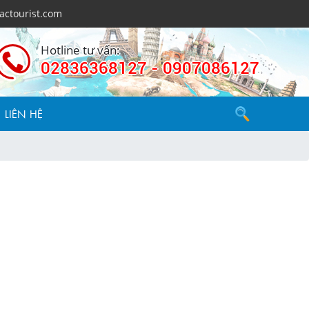
actourist.com
Hotline tư vấn:
02836368127 - 0907086127
LIÊN HỆ