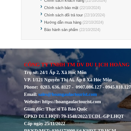
Chính sách khách hàng
(22/10/2024)
Chính sách bảo mật
(22/10/2024)
Chính sách đổi trả tour
(22/10/2024)
Hướng dẫn mua hàng
(22/10/2024)
Bảo hành sản phẩm
(22/10/2024)
CÔNG TY TNHH TM DV DU LỊCH HOÀNG
Trụ sở: 24/1 Ấp 2, Xã Hóc Môn
VP. 1/121 Nguyễn Thị Ai, Ấp 8 Xã Hóc Môn
Phone: 0283. 636. 8127 - 0907.086.127 - 0945.818.127
Email:
sales@hoangaulactourist.com
Website: https://hoangaulactourist.com
Giám đốc: Thạc sĩ Tô Bảo Quốc
GPKD DLLHQT: 79-1548/2022/TCDL-GP LHQT
Cấp ngày 25/11/2022
ĐKKD/MST: 0304173999 Sở KHĐT TP.HCM