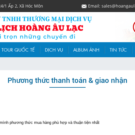
24/1 Ấp 2, Xã Hóc Môn
Email: sales@hoangaul
TOUR QUỐC TẾ
DỊCH VỤ
ALBUM ẢNH
TIN TỨC
Phương thức thanh toán & giao nhận
 mình phương thức mua hàng phù hợp và thuận tiện nhất