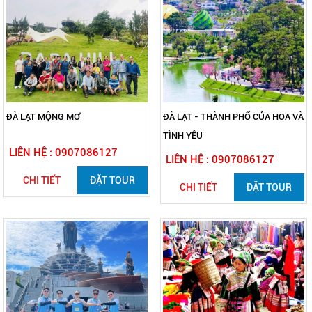
ĐÀ LẠT MỘNG MƠ
ĐÀ LẠT - THÀNH PHỐ CỦA HOA VÀ
TÌNH YÊU
LIÊN HỆ : 0907086127
LIÊN HỆ : 0907086127
CHI TIẾT
ĐẶT TOUR
CHI TIẾT
ĐẶT TOUR