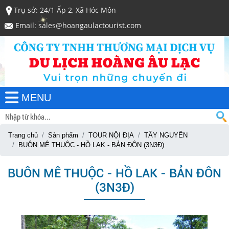
Trụ sở: 24/1 Ấp 2, Xã Hóc Môn
Email: sales@hoangaulactourist.com
MENU
Trang chủ
Sản phẩm
TOUR NỘI ĐỊA
TÂY NGUYÊN
BUÔN MÊ THUỘC - HỒ LAK - BẢN ĐÔN (3N3Đ)
BUÔN MÊ THUỘC - HỒ LAK - BẢN ĐÔN
(3N3Đ)