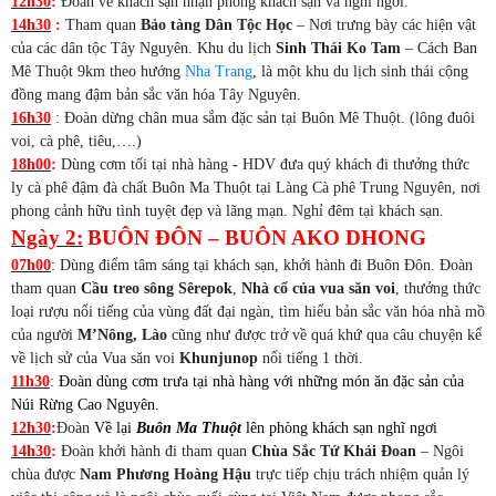
12h30
:
Đoàn về khách sạn nhận phòng khách sạn và nghỉ ngơi.
14h30
:
Tham quan
Bảo tàng Dân Tộc Học
– Nơi trưng bày các hiện vật
của các dân tộc Tây Nguyên. Khu du lịch
Sinh Thái Ko Tam
– Cách Ban
Mê Thuột 9km theo hướng
Nha Trang
, là một khu du lịch sinh thái cộng
đồng mang đậm bản sắc văn hóa Tây Nguyên.
16h30
: Đoàn dừng chân mua sắm đặc sản tại Buôn Mê Thuột. (lông đuôi
voi, cà phê, tiêu,….)
18h00
:
Dùng cơm tối tại nhà hàng
-
HDV đưa quý khách đi thưởng thức
ly cà phê đậm đà chất Buôn Ma Thuột tại Làng Cà phê Trung Nguyên, nơi
phong cảnh hữu tình tuyệt đẹp và lãng mạn. Nghỉ đêm tại khách sạn.
Ngày 2:
BUÔN ĐÔN – BUÔN AKO DHONG
:
07h00
Dùng điểm tâm sáng tại khách sạn
, khởi hành đi Buôn Đôn. Đoàn
tham quan
Cầu treo sông Sêrepok
,
Nhà cổ của vua săn voi
, thưởng thức
loại rượu nổi tiếng của vùng đất đại ngàn, tìm hiểu bản sắc văn hóa nhà mồ
của người
M’Nông, Lào
cũng như được trở về quá khứ qua câu chuyện kể
về lịch sử của Vua săn voi
Khunjunop
nổi tiếng 1 thời.
:
11h30
Đoàn dùng cơm trưa tại nhà hàng với những món ăn đặc sản của
Núi Rừng Cao Nguyên.
12h30
:
Đoàn
Về lại
Buôn Ma Thuột
lên phòng khách sạn nghĩ ngơi
14h30
:
Đoàn khởi hành đi tham quan
Chùa Sắc Tứ Khải Đoan
– Ngôi
chùa được
Nam Phương Hoàng Hậu
trực tiếp chịu trách nhiệm quản lý