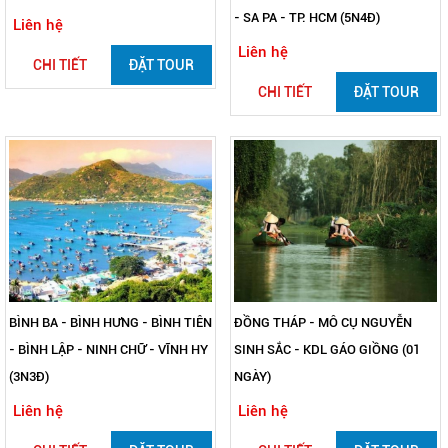
- SA PA - TP. HCM (5N4Đ)
Liên hệ
Liên hệ
CHI TIẾT
ĐẶT TOUR
CHI TIẾT
ĐẶT TOUR
BÌNH BA - BÌNH HƯNG - BÌNH TIÊN
ĐỒNG THÁP - MÔ CỤ NGUYỄN
- BÌNH LẬP - NINH CHỮ - VĨNH HY
SINH SẮC - KDL GÁO GIỒNG (01
(3N3Đ)
NGÀY)
Liên hệ
Liên hệ