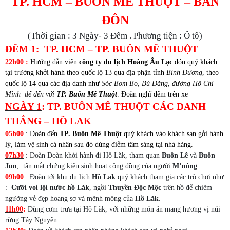
TP. HCM – BUÔN MÊ THUỘT – BẢN
ĐÔN
(Thời gian : 3 Ngày- 3 Đêm . Phương tiện : Ô tô)
ĐÊM 1
: TP. HCM – TP. BUÔN MÊ THUỘT
22h00
:
Hướng dẫn viên
công ty du lịch Hoàng Âu Lạc
đón quý khách
tại trường khởi hành theo quốc lộ 13 qua địa phận tỉnh
Bình Dương
, theo
quốc lộ 14 qua các địa danh như
Sóc Bom Bo, Bù Đăng, đường Hồ Chí
Minh để đến với
TP. Buôn Mê Thuột
. Đoàn nghĩ đêm trên xe
NGÀY 1
: TP. BUÔN MÊ THUỘT CÁC DANH
THẮNG – HỒ LAK
:
05h00
Đoàn đến
TP. Buôn Mê Thuột
quý khách vào khách sạn gởi hành
lý, làm vệ sinh cá nhân sau đó dùng điểm tâm sáng tại nhà hàng.
:
07h30
Đoàn Đoàn khởi hành đi Hồ Lăk, tham quan
Buôn Lê
và
Buôn
Jun
, tận mắt chứng kiến sinh hoạt cộng đồng của người
M’nông
.
09h00
: Đoàn tới khu du lịch
Hồ Lak
quý khách tham gia các trò chơi như
:
Cưỡi voi lội nước hồ Lăk
, ngồi
Thuyền Độc Mộc
trên hồ để chiêm
ngưỡng vẻ đẹp hoang sơ và mênh mông của
Hồ Lăk
.
11h00
:
Dùng cơm trưa tại Hồ Lăk, với những món ăn mang hương vị núi
rừng Tây Nguyên