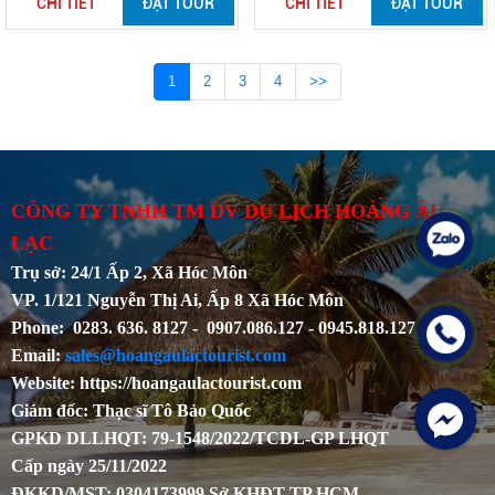
CHI TIẾT
ĐẶT TOUR
CHI TIẾT
ĐẶT TOUR
1
2
3
4
>>
CÔNG TY TNHH TM DV DU LỊCH HOÀNG ÂU
LẠC
Trụ sở: 24/1 Ấp 2, Xã Hóc Môn
VP. 1/121 Nguyễn Thị Ai, Ấp 8 Xã Hóc Môn
Phone: 0283. 636. 8127 - 0907.086.127 - 0945.818.127
Email:
sales@hoangaulactourist.com
Website: https://hoangaulactourist.com
Giám đốc: Thạc sĩ Tô Bảo Quốc
GPKD DLLHQT: 79-1548/2022/TCDL-GP LHQT
Cấp ngày 25/11/2022
ĐKKD/MST: 0304173999 Sở KHĐT TP.HCM