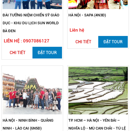
ĐÀI TƯỞNG NIỆM CHIẾN SỸ GIÁO
HÀ NỘI - SAPA (4N3Đ)
DỤC - KHU DU LỊCH SUN WORLD
Liên hệ
BÀ ĐEN
LIÊN HỆ : 0907086127
CHI TIẾT
ĐẶT TOUR
CHI TIẾT
ĐẶT TOUR
HÀ NỘI - NINH BÌNH - QUẢNG
TP. HCM – HÀ NỘI - YÊN BÁI –
NINH - LÀO CAI (6N5Đ)
NGHĨA LỘ - MÙ CAN CHẢI - TÚ LỆ