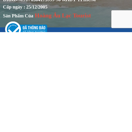
Cấp ngày : 25/12/2005
Hoàng Âu Lạc Tourist
Sản Phẩm Của
CHÍNH SÁCH
Chính sách khách hàng
Chính sách bảo mật
Chính sách đổi trả tour
Hướng dẫn mua hàng
Bảo hành sản phẩm
Phương thức thanh toán & giao nhận