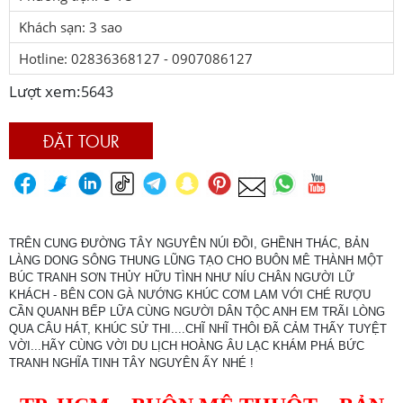
Khách sạn: 3 sao
Hotline: 02836368127 - 0907086127
Lượt xem:
5643
ĐẶT TOUR
TRÊN CUNG ĐƯỜNG TÂY NGUYÊN NÚI ĐỒI, GHỀNH THÁC, BẢN
LÀNG DONG SÔNG THUNG LŨNG TẠO CHO BUÔN MÊ THÀNH MỘT
BÚC TRANH SƠN THỦY HỮU TÌNH NHƯ NÍU CHÂN NGƯỜI LỮ
KHÁCH - BÊN CON GÀ NƯỚNG KHÚC CƠM LAM VỚI CHÉ RƯỢU
CẦN QUANH BẾP LỮA CÙNG NGƯỜI DÂN TỘC ANH EM TRÃI LÒNG
QUA CÂU HÁT, KHÚC SỬ THI....CHĨ NHĨ THÔI ĐÃ CẢM THẤY TUYỆT
VỜI...HÃY CÙNG VỜI DU LỊCH HOÀNG ÂU LẠC KHÁM PHÁ BỨC
TRANH NGHĨA TINH TÂY NGUYÊN ẤY NHÉ !