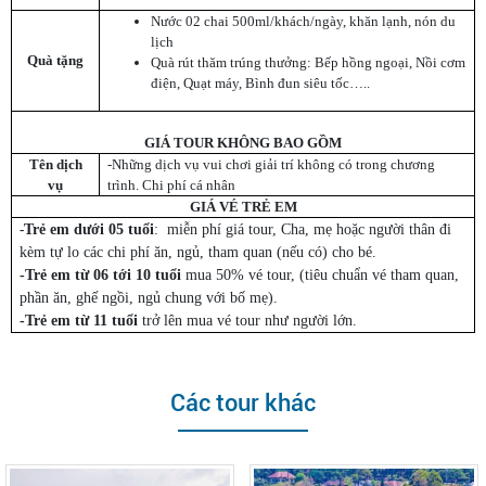
Nước 02 chai 500ml/khách/ngày, khăn lạnh, nón du
lịch
Quà tặng
Quà rút thăm trúng thưởng: Bếp hồng ngoại, Nồi cơm
điện, Quạt máy, Bình đun siêu tốc…..
GIÁ TOUR KHÔNG BAO GỒM
Tên dịch
-Những dịch vụ vui chơi giải trí không có trong chương
vụ
trình. Chi phí cá nhân
GIÁ VÉ TRẺ EM
-
Trẻ em dưới 05 tuổi
: miễn phí giá tour, Cha, mẹ hoặc người thân đi
kèm tự lo các chi phí ăn, ngủ, tham quan (nếu có) cho bé.
-Trẻ em từ 06 tới 10
tuổi
mua 50% vé tour, (tiêu chuẩn vé tham quan,
phần ăn, ghế ngồi, ngủ chung với bố mẹ).
-Trẻ em từ 11 tuổi
trở lên mua vé tour như người lớn.
Các tour khác