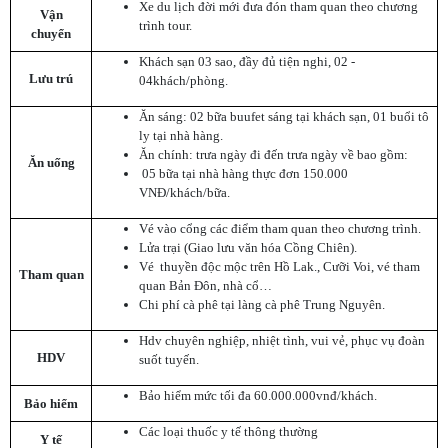
Xe du lịch đời mới đưa đón tham quan theo chương
Vận
trình tour.
chuyển
Khách sạn 03 sao, đầy đủ tiện nghi, 02 -
Lưu trú
04khách/phòng.
Ăn sáng: 02 bữa buufet sáng tại khách sạn, 01 buổi tô
ly tại nhà hàng.
Ăn chính: trưa ngày đi đến trưa ngày về bao gồm:
Ăn uống
05 bữa tại nhà hàng thực đơn 150.000
VNĐ/khách/bữa.
Vé vào cổng các điểm tham quan theo chương trình.
Lửa trại (Giao lưu văn hóa Cồng Chiên).
Vé thuyền độc mộc trên Hồ Lak., Cưỡi Voi, vé tham
Tham quan
quan Bản Đôn, nhà cổ…
Chi phí cà phê tại làng cà phê Trung Nguyên.
Hdv chuyên nghiệp, nhiệt tình, vui vẻ, phục vụ đoàn
HDV
suốt tuyến.
Bảo hiểm mức tối đa 60.000.000vnđ/khách.
Bảo hiểm
Các loại thuốc y tế thông thường
Y tế