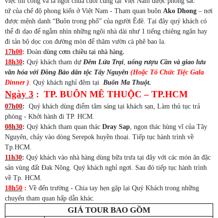
việc thi công và là ngôi chùa cuối cùng tại Việt Nam được phong sắc
tứ của chế độ phong kiến ở Việt Nam - Tham quan buôn
Ako Dhong
– nơi
được mệnh danh “Buôn trong phố” của người Êđê. Tại đây quý khách có
thể đi dạo để ngắm nhìn những ngôi nhà dài như 1 tiếng chiêng ngân hay
đi tản bộ dọc con đường mòn để thăm vườn cà phê bao la.
17h00
:
Đoàn
dùng cơm chiều tại nhà hàng
.
18h30
:
Quý khách tham dự
Đêm Lửa Trại
,
uống rượu Cần
và giao lưu
văn hóa với Đồng Bào dân tộc Tây Nguyên
(Hoặc Tổ Chức Tiệc Gala
Dinner )
.
Quý khách nghỉ đêm tại
Buôn Ma Thuột.
Ngày 3
: TP. BUÔN MÊ THUỘC – TP.HCM
07h00
:
Quý khách dùng điểm tâm sáng tại khách sạn, Làm thủ tục t
rả
phòng - Khởi hành đi TP. HCM.
08h30
:
Quý khách tham quan thác
Dray Sap
, ngọn thác hùng vĩ của Tây
Nguyên, chảy vào dòng Serepok huyền thoại. Tiếp tục hành trình về
Tp.HCM.
11h30
:
Quý khách vào nhà hàng dùng bữa trưa tại đây với các món ăn đặc
sản vùng đất Đak Nông. Quý khách nghỉ ngơi. Sau đó tiếp tục hành trình
về Tp. HCM.
18h50
:
Về đến trường - Chia tay hẹn gặp lại Quý Khách trong những
chuyến tham quan hấp dẫn khác.
GIÁ TOUR BAO GỒM