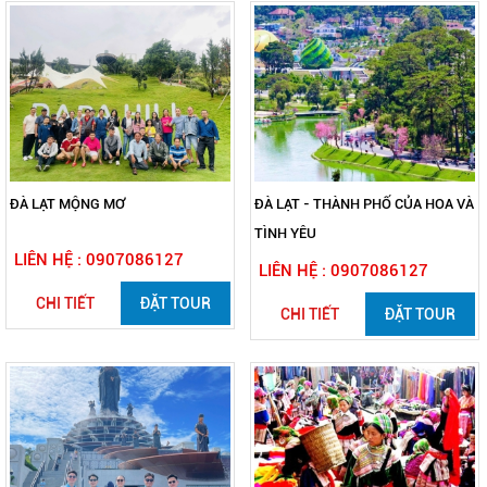
ĐÀ LẠT MỘNG MƠ
ĐÀ LẠT - THÀNH PHỐ CỦA HOA VÀ
TÌNH YÊU
LIÊN HỆ : 0907086127
LIÊN HỆ : 0907086127
CHI TIẾT
ĐẶT TOUR
CHI TIẾT
ĐẶT TOUR