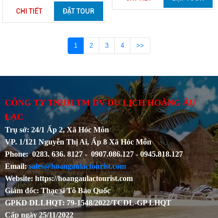
CHI TIẾT
ĐẶT TOUR
1
2
3
4
>>
CÔNG TY TNHH TM DV DU LỊCH HOÀNG ÂU
LẠC
Trụ sở: 24/1 Ấp 2, Xã Hóc Môn
VP. 1/121 Nguyễn Thị Ai, Ấp 8 Xã Hóc Môn
Phone: 0283. 636. 8127 - 0907.086.127 - 0945.818.127
Email:
sales@hoangaulactourist.com
Website: https://hoangaulactourist.com
Giám đốc: Thạc sĩ Tô Bảo Quốc
GPKD DLLHQT: 79-1548/2022/TCDL-GP LHQT
Cấp ngày 25/11/2022