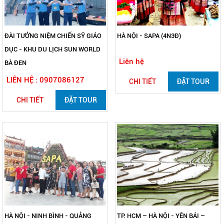
ĐÀI TƯỞNG NIỆM CHIẾN SỸ GIÁO
HÀ NỘI - SAPA (4N3Đ)
DỤC - KHU DU LỊCH SUN WORLD
Liên hệ
BÀ ĐEN
LIÊN HỆ : 0907086127
CHI TIẾT
ĐẶT TOUR
CHI TIẾT
ĐẶT TOUR
HÀ NỘI - NINH BÌNH - QUẢNG
TP. HCM – HÀ NỘI - YÊN BÁI –