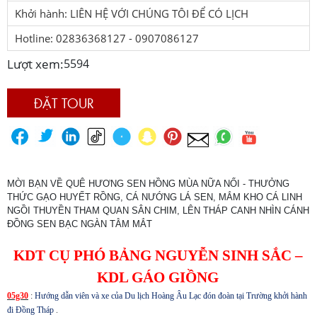
Khởi hành: LIÊN HỆ VỚI CHÚNG TÔI ĐỂ CÓ LỊCH
Hotline: 02836368127 - 0907086127
Lượt xem:
5594
ĐẶT TOUR
MỜI BẠN VỀ QUÊ HƯƠNG SEN HỒNG MÙA NỮA NỔI - THƯỞNG
THỨC GẠO HUYẾT RỒNG, CÁ NƯỚNG LÁ SEN, MẮM KHO CÁ LINH
NGỒI THUYỀN THAM QUAN SÂN CHIM, LÊN THÁP CANH NHÌN CÁNH
ĐỒNG SEN BẠC NGÀN TẰM MẮT
KDT CỤ PHÓ BẢNG NGUYỄN SINH SẮC –
KDL GÁO GIỒNG
05g30
:
Hướng dẫn viên và xe của Du lịch Hoàng Âu Lạc đón đoàn tại Trường khởi hành
đi Đồng Tháp
.