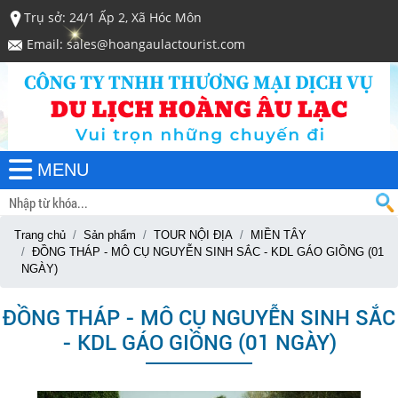
Trụ sở: 24/1 Ấp 2, Xã Hóc Môn
Email: sales@hoangaulactourist.com
MENU
Trang chủ
Sản phẩm
TOUR NỘI ĐỊA
MIỀN TÂY
ĐỒNG THÁP - MÔ CỤ NGUYỄN SINH SẮC - KDL GÁO GIỒNG (01
NGÀY)
ĐỒNG THÁP - MÔ CỤ NGUYỄN SINH SẮC
- KDL GÁO GIỒNG (01 NGÀY)