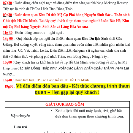
07g30
: Đoàn dừng chân nghỉ ngơi và dùng điểm tâm sáng tại nhà hàng Mekong Resstop.
Tiếp tục lộ trình đi TP.Cao Lãnh Tỉnh Đồng Tháp.
09g30
:
Đoàn tham quan
Khu Di tích Mộ Cụ Phó bảng Nguyễn Sinh Sắc – Thân sinh
Chủ tịch Hồ Chí Minh.
Tại đây quý khách được tham quan ngôi
nhà sàn Bác Hồ
,
Khu
mộ Cụ Phó bảng Nguyễn Sinh Sắc
và
Làng Hòa An xưa
.
11g 30
: Đoàn dùng cơm trưa – nghỉ ngơi .
13g 00
:
Quý khách tiếp tục ngồi tàu đi đến tham quan
Khu Du lịch Sinh thái Gáo
Giồng
. Bơi xuồng xuyên rừng tràm, tham quan khu vườn chim thiên nhiên gồm nhiều loại
chim như: Cò, Vạt, Trích, Le Le, Điên Điển...Lên đài quan sát ngắm toàn cảnh khu sinh
thái với thảm thực vật phong phú như: Tràm, sen, Bông Súng , Năng, Sậy...
16g00
:
Quý khách lên xe
khởi hành trở về Tp Hồ Chí Minh, trên đường về dừng lại
Mỹ
Hiệp mua
đặc sản
Đồng Tháp như
x
oài Cao Lãnh,
n
hãn Châu Thành,
nem Lai
Vung
…
16g40
:
Đoàn
tạm biệt TP.Cao Lãnh trở về TP. Hồ Chí Minh.
Về đến điểm đón ban đầu -
Kết thúc chương
trình tham
19g00
:
quan – H
ẹn gặp lại quý khách !
GIÁ TOUR BAO GỒM
Xe du lịch đời mới máy lạnh, tivi, ghế bật
Vận chuyển
đưa đón tham quan theo chương trình tour.
Lưu trú