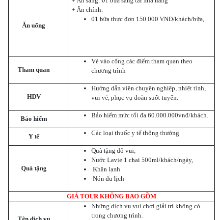
+ Ăn sáng: 01 bữa sáng tai nhà hàng
+ Ăn chính:
01 bữa thực đơn 150.000 VNĐ/khách/bữa,
Ăn uống
Vé vào cổng các điểm tham quan theo
Tham quan
chương trình
Hướng dẫn viên chuyên nghiệp, nhiệt tình,
HDV
vui vẻ, phục vụ đoàn suốt tuyến.
Bảo hiểm mức tối đa 60.000.000vnđ/khách.
Bảo hiểm
Các loại thuốc y tế thông thường
Y tế
Quà tặng đố vui,
Nước Lavie 1 chai 500ml/khách/ngày,
Quà tặng
Khăn lạnh
Nón du lịch
GIÁ TOUR KHÔNG BAO GỒM
Những dịch vụ vui chơi giải trí không có
trong chương trình.
Tên dịch vụ