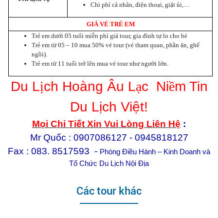
Chi phí cá nhân, điện thoại, giặt ủi,…
GIÁ VÉ TRẺ EM
Trẻ em dưới 05 tuổi miễn phí giá tour, gia đình tự lo cho bé
Trẻ em từ 05 – 10 mua 50% vé tour (vé tham quan, phần ăn, ghế
ngồi).
Trẻ em từ 11 tuổi trở lên mua vé tour như người lớn.
Du L
ị
ch Hoàng Âu L
ạ
c
Ni
ề
m Tin
Du Lịch Việt!
Mọi Chi Tiết Xin Vui Lòng Liên Hệ
:
Mr Quốc : 0907086127 - 0945818127
Fax : 083. 8517593 -
Phòng Điều Hành – Kinh Doanh và
Tổ Chức Du Lịch Nội Địa
Các tour khác