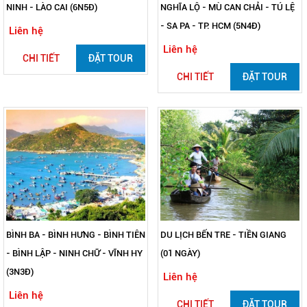
NINH - LÀO CAI (6N5Đ)
NGHĨA LỘ - MÙ CAN CHẢI - TÚ LỆ
- SA PA - TP. HCM (5N4Đ)
Liên hệ
Liên hệ
CHI TIẾT
ĐẶT TOUR
CHI TIẾT
ĐẶT TOUR
BÌNH BA - BÌNH HƯNG - BÌNH TIÊN
DU LỊCH BẾN TRE - TIỀN GIANG
- BÌNH LẬP - NINH CHỮ - VĨNH HY
(01 NGÀY)
(3N3Đ)
Liên hệ
Liên hệ
CHI TIẾT
ĐẶT TOUR