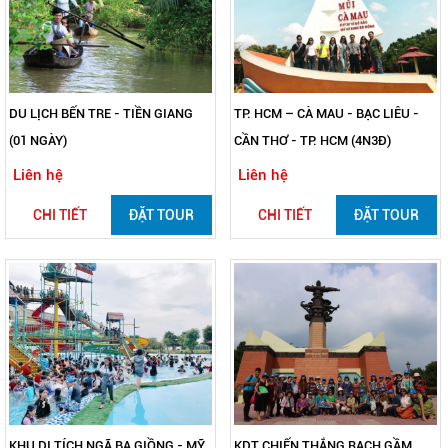
DU LỊCH BẾN TRE - TIỀN GIANG
TP. HCM – CÀ MAU - BẠC LIÊU -
(01 NGÀY)
CẦN THƠ - TP. HCM (4N3Đ)
Liên hệ
Liên hệ
CHI TIẾT
ĐẶT TOUR
CHI TIẾT
ĐẶT TOUR
KHU DI TÍCH NGÃ BA GIỒNG - MỸ
KDT CHIẾN THẮNG RẠCH GẦM