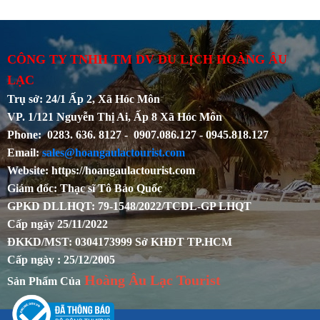
CÔNG TY TNHH TM DV DU LỊCH HOÀNG ÂU
LẠC
Trụ sở: 24/1 Ấp 2, Xã Hóc Môn
VP. 1/121 Nguyễn Thị Ai, Ấp 8 Xã Hóc Môn
Phone: 0283. 636. 8127 - 0907.086.127 - 0945.818.127
Email:
sales@hoangaulactourist.com
Website: https://hoangaulactourist.com
Giám đốc: Thạc sĩ Tô Bảo Quốc
GPKD DLLHQT: 79-1548/2022/TCDL-GP LHQT
Cấp ngày 25/11/2022
ĐKKD/MST: 0304173999 Sở KHĐT TP.HCM
Cấp ngày : 25/12/2005
Hoàng Âu Lạc Tourist
Sản Phẩm Của