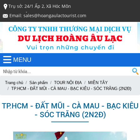
Trụ sở: 24/1 Ấp 2, Xã Hóc Môn
Email: sales@hoangaulactourist.com
MENU
Trang chủ
Sản phẩm
TOUR NỘI ĐỊA
MIỀN TÂY
TP.HCM - ĐẤT MŨI - CÀ MAU - BẠC KIÊU - SÓC TRĂNG (2N2Đ)
TP.HCM - ĐẤT MŨI - CÀ MAU - BẠC KIÊU
- SÓC TRĂNG (2N2Đ)