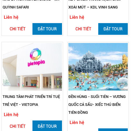
QUỲNH SAFARI
XOÀI MÚT – KDL VINH SANG
Liên hệ
Liên hệ
CHI TIẾT
ĐẶT TOUR
CHI TIẾT
ĐẶT TOUR
TRUNG TÂM PHÁT TRIỂN TRÍ TUỆ
ĐỀN HÙNG - SUỐI TIÊN – VƯƠNG
TRẺ VIỆT - VIETOPIA
QUỐC CÁ SẤU- XIẾC THÚ BIỂN
TIÊN ĐỒNG
Liên hệ
Liên hệ
CHI TIẾT
ĐẶT TOUR