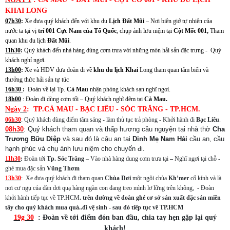
KHAI LONG
07h30
:
Xe đưa quý khách đến với khu du
Lịch Đất Mũi
– Nơi biên giớ tự nhiên của
nước ta tại vị
trí 001
Cực Nam của Tổ Quốc
, chụp ảnh lưu niệm tại
Cột Mốc 001,
Tham
quan khu du lịch
Đất Mũi
.
11h30
:
Quý khách đến nhà hàng dùng cơm trưa với những món hải sản đặc trưng - Quý
khách nghỉ ngơi.
13h00
:
Xe và HDV đưa đoàn đi về
khu du lịch Khai
Long tham quan tắm biển và
thưởng thức hải sản tự túc
16h30
:
Đoàn về lại Tp.
Cà Mau
nhận phòng khách sạn nghĩ ngơi.
18h00
: Đoàn đi dùng cơm tối – Quý khách nghĩ đêm tại
Cà Mau.
Ngày 2
: TP.CÀ MAU - BẠC LIÊU - SÓC TRĂNG - TP.HCM.
06h30
: Quý khách dùng điểm tâm sáng - làm thủ tục trả phòng - Khởi hành đi
Bạc Liêu
.
08h30
: Quý khách tham quan và thấp hương cầu nguyện tại nhà thờ
Cha
Trương Bữu Diệp
và sau đó là cậu an tại
Dinh Mẹ Nam Hải
cầu an, cầu
hạnh phúc và chụ ảnh lưu niệm cho chuyến đi.
11h30
:
Đoàn tới
Tp. Sóc Trăng
– Vào nhà hàng dung cơm trưa tại
–
Nghĩ ngơi tại chỗ -
ghé mua đặc sản
Vũng Thơm
13h30
: Xe đưa quý khách đi tham quan
Chùa Dơi
một ngôi chùa
Kh’mer
cổ kính và là
nơi cư ngụ của đàn dơi quạ hàng ngàn con đang treo mình lơ lững trên không, - Đoàn
khởi hành tiếp tục về TP.HCM
. trên đường về đoàn ghé cơ sở sản xuất đặc sản miền
tây cho quý khách mua quà..đi vệ sinh - sau đó tiếp tục về TP.HCM
19g 30
: Đoàn về tới điểm đón ban đầu, chia tay hẹn gặp lại quý
khách!