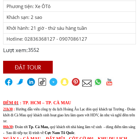
Phương tiện: Xe ÔTô
Khách sạn: 2 sao
Khởi hành: 21 giờ - thứ sáu hàng tuần
Hotline: 02836368127 - 0907086127
Lượt xem:
3552
ĐẶT TOUR
ĐÊM 01
: TP. HCM – TP. CÀ MAU
21h30
:
Hướng dẫn viên công ty du lịch Hoàng Âu Lạc đón quý khách tại Trường -
Đoàn
khởi đi Cà Mau quý khách sinh hoạt giao lưu làm quen với HDV, ăn nhẹ và nghĩ đêm trên
xe.
06h30
:
Đoàn tới
Tp. Cà Mau,
quý khách tới nhà hàng làm vệ sinh - dùng điểm tâm sáng
-
Sau đó tiếp tục lộ trình về
Cực Nam Tổ Quốc
.
NGÀY 1
: CÀ MAU - ĐẤT MŨI - CỘT CỜ 001 - KHU DU LỊCH