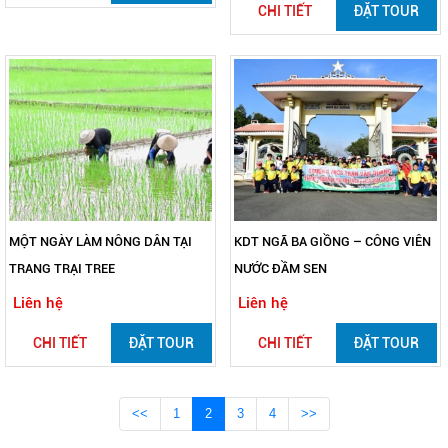
CHI TIẾT
ĐẶT TOUR
MỘT NGÀY LÀM NÔNG DÂN TẠI
KDT NGÃ BA GIỒNG – CÔNG VIÊN
TRANG TRẠI TREE
NƯỚC ĐẦM SEN
Liên hệ
Liên hệ
CHI TIẾT
ĐẶT TOUR
CHI TIẾT
ĐẶT TOUR
<<
1
2
3
4
>>