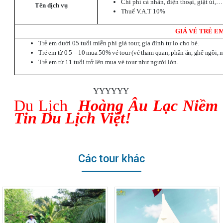
Chi phí cá nhân, điện thoại, giặt ủi,…
Tên dịch vụ
Thuế V.A.T 10%
GIÁ VÉ TRẺ E
Trẻ em dưới 05 tuổi miễn phí giá tour, gia đình tự lo cho bé.
Trẻ em từ 0 5 – 10 mua 50% vé tour (vé tham quan, phần ăn, ghế ngồi, 
Trẻ em từ 11 tuổi trở lên mua vé tour như người lớn.
YYYYYY
Du Lịch
Hoàng Âu Lạc Niềm
Tin Du Lịch Việt!
Các tour khác