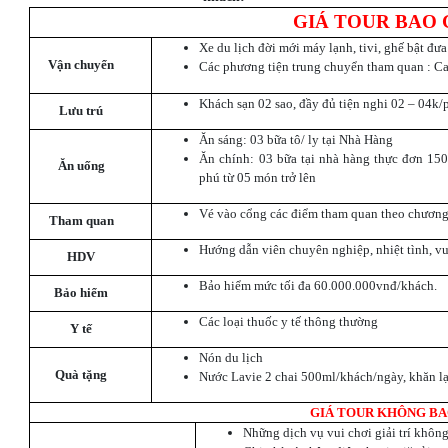
GIÁ TOUR BAO
Xe du lịch đời mới máy lạnh, tivi, ghế bật đư
V
ận chuyển
Các phương tiện trung chuyển tham quan : 
Khách sạn 02 sao, đầy đủ tiện nghi 02 – 04k/
Lưu trú
Ăn sáng: 03 bữa tô/ ly tại Nhà Hàng
Ăn chính: 03 bữa tại nhà hàng thực đơn 15
Ăn uống
phú từ 05 món trở lên
Vé vào cổng các điểm tham quan theo chương
Tham quan
Hướng dẫn viên chuyên nghiệp, nhiệt tình, vu
HDV
Bảo hiểm mức tối đa 60.000.000vnđ/khách.
Bảo hiểm
Các loại thuốc y tế thông thường
Y tế
Nón du lịch
Quà tặng
Nước Lavie 2 chai 500ml/khách/ngày, khăn l
GIÁ TOUR KHÔNG B
Những dịch vụ vui chơi giải trí không