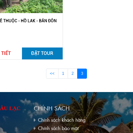
 THUỘC - HỒ LAK - BẢN ĐÔN
 TIẾT
ĐẶT TOUR
<<
1
2
3
CHÍNH SÁCH
 ÂU LẠC
Chính sách khách hàng
Chính sách bảo mật