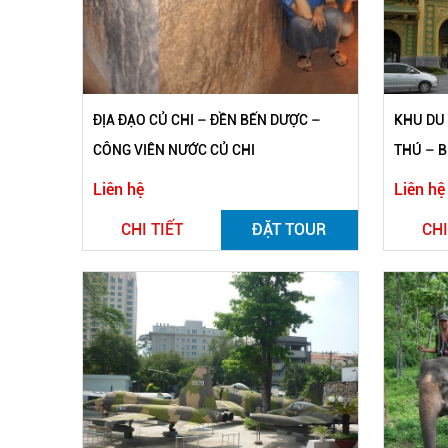
ĐỊA ĐẠO CỦ CHI – ĐỀN BẾN DƯỢC –
KHU DU 
CÔNG VIÊN NƯỚC CỦ CHI
THÚ – B
Liên hệ
Liên hệ
CHI TIẾT
ĐẶT TOUR
CHI