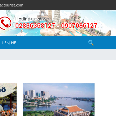
actourist.com
Hotline tư vấn:
02836368127 - 0907086127
LIÊN HỆ