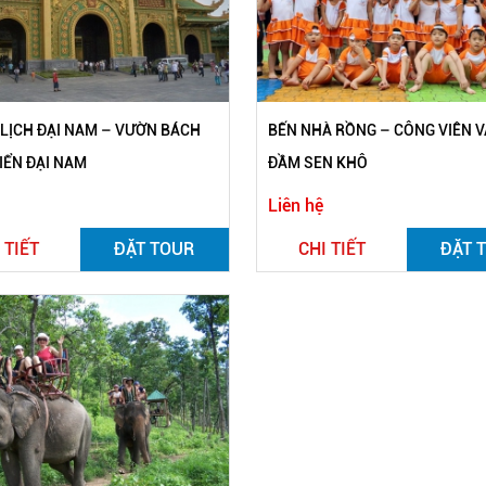
LỊCH ĐẠI NAM – VƯỜN BÁCH
BẾN NHÀ RỒNG – CÔNG VIÊN 
IỂN ĐẠI NAM
ĐẦM SEN KHÔ
Liên hệ
 TIẾT
ĐẶT TOUR
CHI TIẾT
ĐẶT 