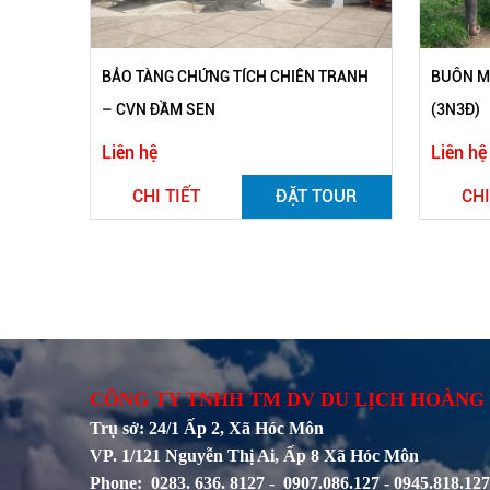
BẢO TÀNG CHỨNG TÍCH CHIÊN TRANH
BUÔN MÊ
– CVN ĐẦM SEN
(3N3Đ)
Liên hệ
Liên hệ
CHI TIẾT
ĐẶT TOUR
CHI
CÔNG TY TNHH TM DV DU LỊCH HOÀNG
Trụ sở: 24/1 Ấp 2, Xã Hóc Môn
VP. 1/121 Nguyễn Thị Ai, Ấp 8 Xã Hóc Môn
Phone: 0283. 636. 8127 - 0907.086.127 - 0945.818.127