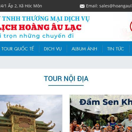
24/1 Ấp 2, Xã Hóc Môn
Email: sales@hoangaul
TOUR QUỐC TẾ
DỊCH VỤ
ALBUM ẢNH
TIN TỨC
TOUR NỘI ĐỊA