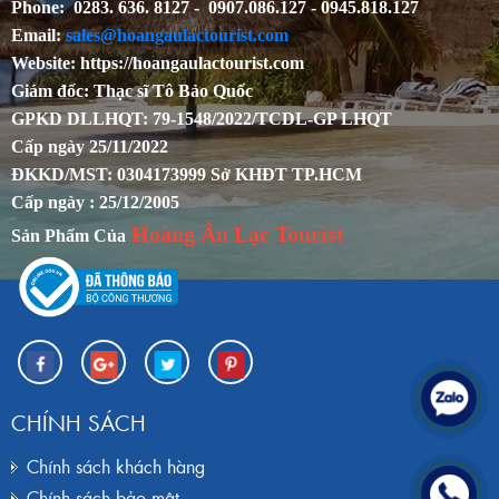
Phone: 0283. 636. 8127 - 0907.086.127 - 0945.818.127
Email:
sales@hoangaulactourist.com
Website: https://hoangaulactourist.com
Giám đốc: Thạc sĩ Tô Bảo Quốc
GPKD DLLHQT: 79-1548/2022/TCDL-GP LHQT
Cấp ngày 25/11/2022
ĐKKD/MST: 0304173999 Sở KHĐT TP.HCM
Cấp ngày : 25/12/2005
Hoàng Âu Lạc Tourist
Sản Phẩm Của
CHÍNH SÁCH
Chính sách khách hàng
Chính sách bảo mật