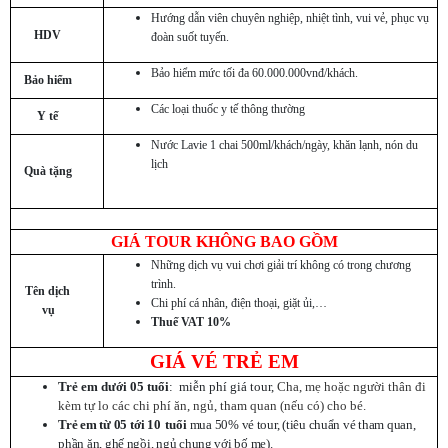
Hướng dẫn viên chuyên nghiệp, nhiệt tình, vui vẻ, phục vụ
HDV
đoàn suốt tuyến.
Bảo hiểm mức tối đa 60.000.000vnđ/khách.
Bảo hiểm
Các loại thuốc y tế thông thường
Y tế
Nước Lavie 1 chai 500ml/khách/ngày, khăn lạnh, nón du
lịch
Quà tặng
GIÁ TOUR KHÔNG BAO GỒM
Những dịch vụ vui chơi giải trí không có trong chương
trình.
Tên dịch
Chi phí cá nhân, điện thoại, giặt ủi,…
vụ
Thuế VAT 10%
GIÁ VÉ TRẺ EM
Trẻ em dưới 05 tuổi
: miễn phí giá tour,
Cha, mẹ hoặc người thân đi
kèm tự lo các chi phí ăn, ngủ, tham quan (nếu có) cho bé.
Trẻ em từ 05
tới
10
tuổi
mua 50% vé tour, (tiêu chuẩn vé tham quan,
phần ăn, ghế ngồi, ngủ chung với bố mẹ).