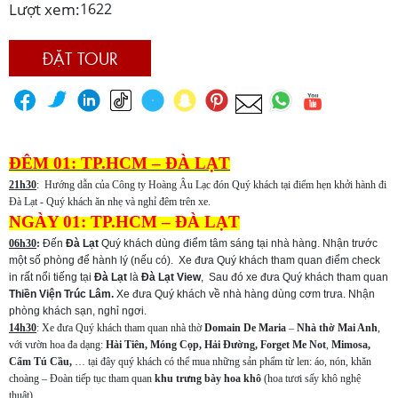
Lượt xem:
1622
ĐẶT TOUR
ĐÊM 01: TP.HCM – ĐÀ LẠT
21h30
: Hướng dẫn của Công ty Hoàng Âu Lạc đón Quý khách tại điểm hẹn khởi hành đi
Đà Lạt - Quý khách ăn nhẹ và nghỉ đêm trên xe.
NGÀY 01: TP.HCM – ĐÀ LẠT
06h30
:
Đến
Đà Lạt
Quý khách dùng điểm tâm sáng tại nhà hàng. Nhận trước
một số phòng để hành lý (nếu có). Xe đưa Quý khách tham quan điểm check
in rất nổi tiếng tại
Đà Lạt
là
Đà Lạt View
, Sau đó xe đưa Quý khách tham quan
Thiền Viện Trúc Lâm.
Xe đưa Quý khách về nhà hàng
dùng cơm trưa. Nhận
phòng khách sạn, nghỉ ngơi.
14h30
:
Xe đưa Quý khách tham quan nhà thờ
Domain De Maria
–
Nhà thờ Mai Anh
,
với vườn hoa đa dạng:
Hài Tiên, Móng Cọp, Hải Đường, Forget Me Not
,
Mimosa,
Cẩm Tú Cầu,
… tại đây quý khách có thể mua những sản phẩm từ len: áo, nón, khăn
choàng – Đoàn tiếp tục tham quan
khu trưng bày hoa khô
(hoa tươi sấy khô nghệ
thuật).