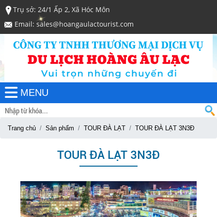
Trụ sở: 24/1 Ấp 2, Xã Hóc Môn
Email: sales@hoangaulactourist.com
MENU
Trang chủ
Sản phẩm
TOUR ĐÀ LẠT
TOUR ĐÀ LẠT 3N3Đ
TOUR ĐÀ LẠT 3N3Đ