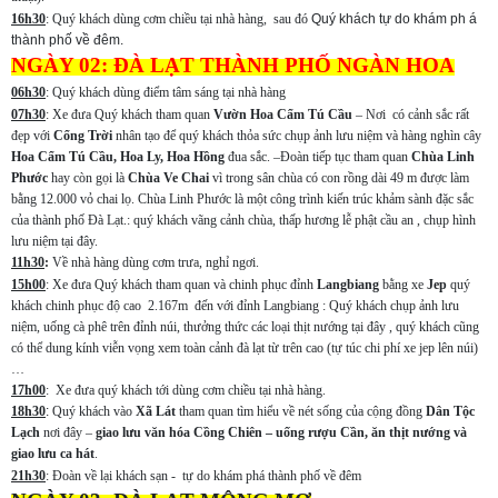
16h30
:
Quý khách dùng cơm chiều tại nhà hàng, sau đó
Quý khách tự do khám ph
á
thành phố về đêm.
NGÀY 02: ĐÀ LẠT THÀNH PHỐ NGÀN HOA
06h30
:
Quý khách dùng điểm tâm sáng tại nhà hàng
07h30
:
Xe đưa Quý khách tham quan
Vườn Hoa Cẩm Tú Cầu
– Nơi có cảnh sắc rất
đẹp với
Cổng Trời
nhân tạo để quý khách thỏa sức chụp ảnh lưu niệm và hàng nghìn cây
Hoa Cẩm Tú Cầu, Hoa Ly, Hoa Hồng
đua sắc. –Đoàn tiếp tục tham quan
Chùa Linh
Phước
hay còn gọi là
Chùa Ve Chai
vì trong sân chùa có con rồng dài 49 m được làm
bằng 12.000 vỏ chai lọ. Chùa Linh Phước là một công trình kiến trúc khảm sành đặc sắc
của thành phố Đà Lạt.: quý khách vãng cảnh chùa, thấp hương lễ phật cầu an , chụp hình
lưu niệm tại đây.
11h30
:
Về nhà hàng dùng cơm trưa, nghỉ ngơi.
15h00
: Xe đưa Quý khách tham quan và chinh phục đỉnh
Langbiang
bằng xe
Jep
quý
khách chinh phục độ cao 2.167m đến với đỉnh Langbiang : Quý khách chụp ảnh lưu
niệm, uống cà phê trên đỉnh núi, thưởng thức các loại thịt nướng tại đây , quý khách cũng
có thể dung kính viễn vọng xem toàn cảnh đà lạt từ trên cao (tự túc chi phí xe jep lên núi)
…
17h00
: Xe đưa quý khách tới dùng cơm chiều tại nhà hàng.
18h30
:
Quý khách vào
Xã Lát
tham quan tìm hiểu về nét sống của cộng đồng
Dân Tộc
Lạch
nơi đây –
giao lưu văn hóa Cồng Chiên – uống rượu Cần, ăn thịt nướng và
giao lưu ca hát
.
21h30
: Đoàn về lại khách sạn - tự do khám phá thành phố về đêm