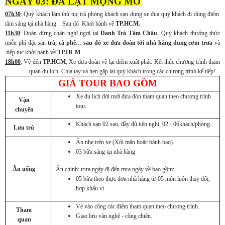
NGÀY 03: ĐÀ LẠT MỘNG MƠ
07h30
: Quý khách làm thủ tục trả phòng khách sạn dung xe đua quý khách đi dùng điểm
tâm sáng tại nhà hàng .
Sau đó Khởi hành về
TP.HCM.
11h30
:
Đoàn dừng chân nghĩ ngơi tại
Danh Trà
Tâm Châu
, Quý khách thưởng thức
miễn phí đặc sản
trà, cà phê… sau đó xe đưa đoàn tới nhà hàng dung cơm trưa
và
tiếp tục khởi hành về
TP.HCM
.
18h00
:
Về đến
TP.HCM
, Xe đưa đoàn về lại điểm xuất phát. Kết thúc chương trình tham
quan du lịch. Chia tay và hẹn gặp lạị quý khách trong các chương trình kế tiếp!
GIÁ TOUR BAO GỒM
Xe du lịch đời mới đưa đón tham quan theo chương trình
Vận
tour.
chuyển
Khách sạn 02 sao, đầy đủ tiện nghi, 02 - 06khách/phòng.
Lưu trú
Ăn nhẹ trên xe (Xôi mặn hoặc bánh bao).
03 bữa sáng tại nhà hàng
Ăn uống
Ăn chính: trưa ngày đi đến trưa ngày về bao gồm:
05 bữa theo thực đơn nhà hàng từ 05 món luôn thay đổi,
hợp khẩu vị
Vé vào cổng các điểm tham quan theo chương trình.
Tham
Giao lưu văn nghệ - cồng chiên.
quan