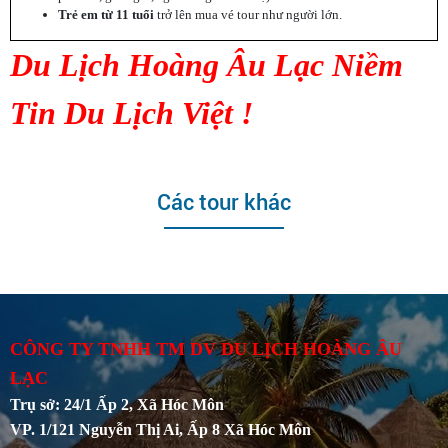
Trẻ em từ 11 tuổi
trở lên mua vé tour như người lớn.
Du Lịch Hoàng Âu Lạc Niềm
Tin
Du Lịch Việt !
Các tour khác
CÔNG TY TNHH TM DV DU LỊCH HOÀNG ÂU
LẠC
Trụ sở: 24/1 Ấp 2, Xã Hóc Môn
VP. 1/121 Nguyễn Thị Ai, Ấp 8 Xã Hóc Môn