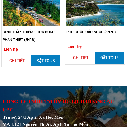
DINH THẦY THIẾM - HÒN RƠM -
PHÚ QUỐC ĐẢO NGỌC (3N2Đ)
PHAN THIẾT (2N1Đ)
Liên hệ
Liên hệ
CHI TIẾT
ĐẶT TOUR
CHI TIẾT
ĐẶT TOUR
CÔNG TY TNHH TM DV DU LỊCH HOÀNG ÂU
LẠC
Trụ sở: 24/1 Ấp 2, Xã Hóc Môn
VP. 1/121 Nguyễn Thị Ai, Ấp 8 Xã Hóc Môn