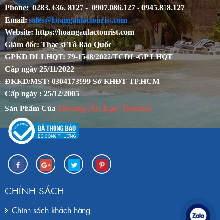
Phone: 0283. 636. 8127 - 0907.086.127 - 0945.818.127
Email:
sales@hoangaulactourist.com
Website: https://hoangaulactourist.com
Giám đốc: Thạc sĩ Tô Bảo Quốc
GPKD DLLHQT: 79-1548/2022/TCDL-GP LHQT
Cấp ngày 25/11/2022
ĐKKD/MST: 0304173999 Sở KHĐT TP.HCM
Cấp ngày : 25/12/2005
Hoàng Âu Lạc Tourist
Sản Phẩm Của
CHÍNH SÁCH
Chính sách khách hàng