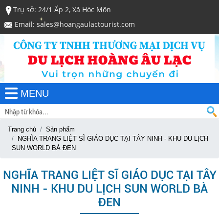
Trụ sở: 24/1 Ấp 2, Xã Hóc Môn
Email: sales@hoangaulactourist.com
MENU
Trang chủ
Sản phẩm
NGHĨA TRANG LIỆT SĨ GIÁO DỤC TẠI TÂY NINH - KHU DU LỊCH
SUN WORLD BÀ ĐEN
NGHĨA TRANG LIỆT SĨ GIÁO DỤC TẠI TÂY
NINH - KHU DU LỊCH SUN WORLD BÀ
ĐEN