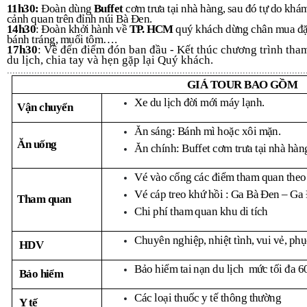
11h30:
Đoàn dùng
Buffet
cơm trưa tại nhà hàng, sau đó tự do khá
cảnh quan trên đỉnh núi Bà Đen.
14h30
: Đoàn khởi hành về
TP. HCM
quý khách dừng chân mua đặ
bánh tráng, muối tôm….
17h30
: Về đến điểm đón ban đầu - Kết thúc chương trình tha
du lịch, chia tay và hẹn gặp lại Quý khách.
.............................................................................................................
GIÁ TOUR BAO GỒM
Xe du lịch đời mới máy lạnh
.
Vận chuyển
Ăn sáng: Bánh
mì hoặc xôi mặn.
Ăn uống
Ăn chính: Buffet cơm
trưa tại nhà hà
Vé vào cổng các điểm tham quan theo
Vé cáp treo khứ hồi
: Ga Bà Đen – Ga
Tham quan
Chi phí tham quan khu di tích
Chuyên nghiệp, nhiệt tình, vui vẻ, phụ
HDV
Bảo hiểm tai nạn du lịch mức tối đa
Bảo hiểm
Các loại thuốc y tế thông thường
Y tế