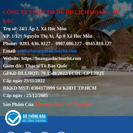
CÔNG TY TNHH TM DV DU LỊCH HOÀNG ÂU
LẠC
Trụ sở: 24/1 Ấp 2, Xã Hóc Môn
VP. 1/121 Nguyễn Thị Ai, Ấp 8 Xã Hóc Môn
Phone: 0283. 636. 8127 - 0907.086.127 - 0945.818.127
Email:
sales@hoangaulactourist.com
Website: https://hoangaulactourist.com
Giám đốc: Thạc sĩ Tô Bảo Quốc
GPKD DLLHQT: 79-1548/2022/TCDL-GP LHQT
Cấp ngày 25/11/2022
ĐKKD/MST: 0304173999 Sở KHĐT TP.HCM
Cấp ngày : 25/12/2005
Hoàng Âu Lạc Tourist
Sản Phẩm Của