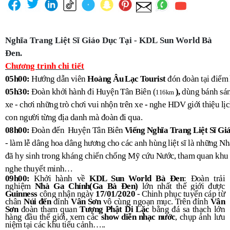
Nghĩa Trang Liệt Sĩ Giáo Dục Tại - KDL
Sun World Bà
Đen.
Chương trình
chi tiết
05h00:
Hướng dẫn viên
Hoàng Âu
Lạc Tourist
đón đoàn tại điểm
05h30:
Đoàn khởi hành đi Huyện Tân Biên (
),
dùng bánh sán
116km
xe - chơi những trò chơi vui nhộn trên xe
-
nghe HDV giới thiệu lịc
con người từng địa danh mà đoàn đi qua.
08h00:
Đoàn đến Huyện Tân Biên
Viếng Nghĩa Trang Liệt Sĩ Gi
- làm lễ dâng hoa dâng hương cho các anh hùng liệt sĩ là những N
đã hy sinh trong kháng chiến chống Mỹ cứu Nước, tham quan khu d
nghe thuyết minh…
09h00:
Khởi hành về
KDL Sun World
Bà Đen
: Đoàn trải
nghiệm
Nhà Ga Chính(Ga Bà Đen)
lớn nhất thế giới được
Guinness
công nhận ngày
17/01/2020
- Chinh phục tuyến cáp từ
chân
Núi đến
đỉnh
Vân Sơn
vô cùng ngoạn mục. Trên đỉnh
Vân
Sơn
đoàn
tham quan
Tượng Phật Di Lặc
bằng đá sa thạch lớn
hàng đầu thế giới, xem các
show diễn nhạc nước
, chụp ảnh lưu
niệm tại các khu tiểu cảnh…..