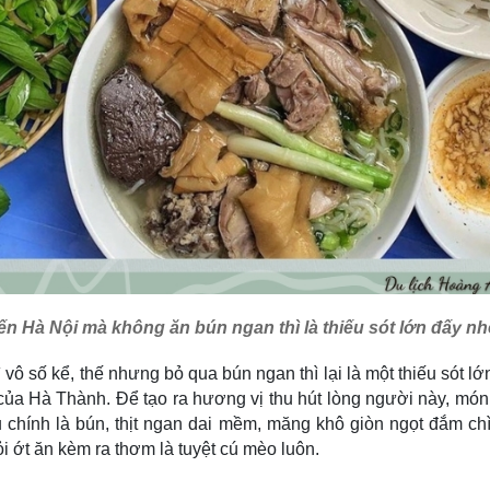
ến Hà Nội mà không ăn bún ngan thì là thiếu sót lớn đấy nh
vô số kể, thế nhưng bỏ qua bún ngan thì lại là một thiếu sót 
của Hà Thành. Để tạo ra hương vị thu hút lòng người này, mó
ệu chính là bún, thịt ngan dai mềm, măng khô giòn ngọt đắm 
tỏi ớt ăn kèm ra thơm là tuyệt cú mèo luôn.