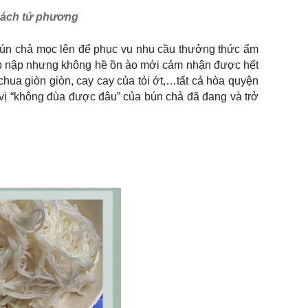
hách tứ phương
bún chả mọc lên để phục vụ nhu cầu thưởng thức ẩm
tấp nập nhưng không hề ồn ào mới cảm nhận được hết
hua giòn giòn, cay cay của tỏi ớt,…tất cả hòa quyện
vị “không đùa được đâu” của bún chả đã đang và trở