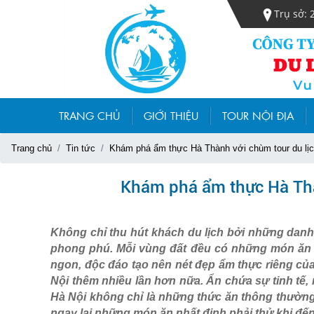
Trụ sở: 
TRANG CHỦ
GIỚI THIỆU
TOUR NỘI ĐỊA
Trang chủ
Tin tức
Khám phá ẩm thực Hà Thành với chùm tour du lị
Khám phá ẩm thực Hà Thà
Không chỉ thu hút khách du lịch bởi những dan
phong phú. Mỗi vùng đất đều có những món ăn m
ngon, độc đáo tạo nên nét đẹp ẩm thực riêng của
Nội thêm nhiều lần hơn nữa. Ẩn chứa sự tinh tế,
Hà Nội không chỉ là những thức ăn thông thườn
ngay lại những món ăn nhất định phải thử khi đế