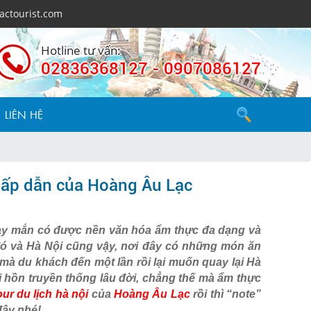
actourist.com
Hotline tư vấn:
02836368127 - 0907086127
LIÊN HỆ
hấp dẫn của Hoàng Âu Lạc
may mắn có được nền văn hóa ẩm thực đa dạng và
đó và Hà Nội cũng vậy, nơi đây có những món ăn
mà du khách đến một lần rồi lại muốn quay lại Hà
i hồn truyền thống lâu đời, chẳng thế mà ẩm thực
our du lịch hà nội
của
Hoàng Âu Lạc
rồi thì “note”
đây nhé!