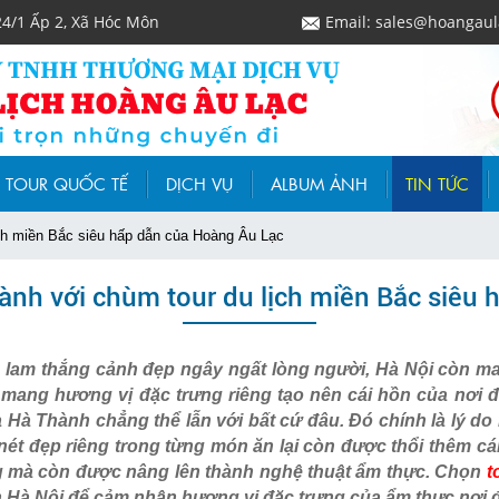
24/1 Ấp 2, Xã Hóc Môn
Email: sales@hoangaul
TOUR QUỐC TẾ
DỊCH VỤ
ALBUM ẢNH
TIN TỨC
ch miền Bắc siêu hấp dẫn của Hoàng Âu Lạc
nh với chùm tour du lịch miền Bắc siêu 
h lam thắng cảnh đẹp ngây ngất lòng người, Hà Nội còn 
ang hương vị đặc trưng riêng tạo nên cái hồn của nơi 
 Hà Thành chẳng thể lẫn với bất cứ đâu. Đó chính là lý do 
 nét đẹp riêng trong từng món ăn lại còn được thổi thêm cá
g mà còn được nâng lên thành nghệ thuật ẩm thực. Chọn
t
n Hà Nội để cảm nhận hương vị đặc trưng của ẩm thực nơi 