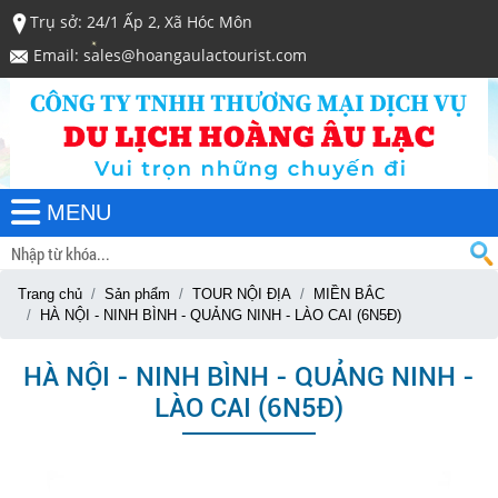
Trụ sở: 24/1 Ấp 2, Xã Hóc Môn
Email: sales@hoangaulactourist.com
MENU
Trang chủ
Sản phẩm
TOUR NỘI ĐỊA
MIỀN BẮC
HÀ NỘI - NINH BÌNH - QUẢNG NINH - LÀO CAI (6N5Đ)
HÀ NỘI - NINH BÌNH - QUẢNG NINH -
LÀO CAI (6N5Đ)