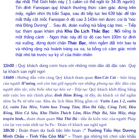
đại nhất Thế Giới hiện này ( 1 cabin có thể ngồi từ 34-35 người).
Tới đỉnh Fansipan quý khách thưởng thức cảm giác đứng trên
mây, ngắm nhìn thị trấn Sapa, sau đó tiếp tục leo 639 bậc để tận
mắt thấy cột mốc Fansipan ở độ cao 3.143m nơi được coi là “nóc
nhà Đông Dương”… Sau đó, đoàn xuống núi bằng cáp treo. – Tiếp
tục tham quan khám phá
Khu Du Lịch Thác Bạc
:
N
ổi tiếng là
một thắng cảnh - Ngọn thác này đổ từ độ cao hơn 100m từ đỉnh
núi xuống, đứng dưới chân
Thác Bạc
, nhìn ngắm đất trời bao la
và những rặng núi hoành tráng xa xa, ta bỗng có cảm giác mình
thật nhỏ bé trước sự kỳ vĩ của thiên nhiên
11h00 :
Quý khách dùng cơm trưa với những món dân dã đặc sản. Quý
lại khách sạn nghĩ ngơi
14h00 :
Hướng dẫn viên cùng Quý khách tham quan
Bản Cát Cát
–
bản làng
của người
H’mông
, nơi còn lưu giữ nguyên vẹn những phong tục độc đáo của
người dân tộc, tiêu biểu như tục kéo vợ - Tiếp tục
Quý khách khởi động bằng
một cuộc leo núi chinh phục
đỉnh Hàm Rồng,
từ đây, du khách có thể ngắm
nhìn Sa Pa từ trên cao. Khu du lịch Hàm Rồng gồm có:
Vườn Lan 1-2, vườn
Lê, vườn Táo Mèo, Vườn hoa Trung Tâm, Hòn Đá Gãy, Cổng Trời, Đầu
Rồng, Hòn Cá Sấu, Khu Thiên Thách Lâm, Hòn Phật Bà, Sân Mây, tháp
truyền hình...
đoàn tham quan
Nhà Thờ Đá -
dấu ấn kiến trúc của người Pháp
còn lại vẹn toàn nhất tại Sa Pa.- Đoàn về khách sạn nghĩ ngơi
18h30 :
Đoàn tham dự buổi tiệc liên hoan
:’’ Trường Tiểu Học Dương
Minh Châu – Tình Yêu Còn Mãi’’ –
Tham
gia những trò chơi sân khấu