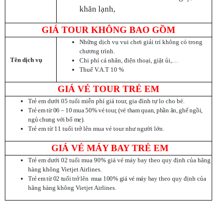
khăn lạnh,
GIÁ TOUR KHÔNG BAO GỒM
Những dịch vụ vui chơi giải trí không có trong
chương trình.
Tên dịch vụ
Chi phí cá nhân, điện thoại, giặt ủi,…
Thuế V.A.T 10 %
GIÁ VÉ TOUR TRẺ EM
Trẻ em dưới 05 tuổi miễn phí giá tour, gia đình tự lo cho bé.
Trẻ em từ 06 – 10 mua 50% vé tour, (vé tham quan, phần ăn, ghế ngồi,
ngủ chung với bố mẹ).
Trẻ em từ 11 tuổi trở lên mua vé tour như người lớn.
GIÁ VÉ MÁY BAY TRẺ EM
Trẻ em dưới 02 tuổi mua 90% giá vé máy bay theo quy định của hãng
hàng không Vietjet Airlines.
Trẻ em từ 02 tuổi trở lên mua 100% giá vé máy bay
theo quy định của
hãng hàng không Vietjet Airlines
.