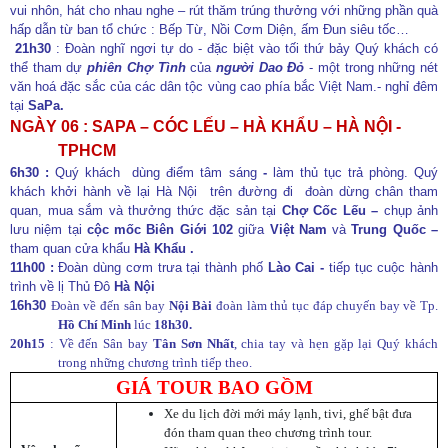
vui nhôn, hát cho nhau nghe – rút thăm trúng thưởng với những phần quà
hấp dẫn từ ban tổ chức : Bếp Từ, Nồi Cơm Diện, ấm Đun siêu tốc…
21h30
: Đoàn nghĩ ngơi tự do - đặc biệt vào tối thứ bảy Quý khách có
thể tham dự
phiên Chợ Tình
của
người Dao Đỏ
- một trong những nét
văn hoá đặc sắc của các dân tộc vùng cao phía bắc Việt Nam.- nghỉ đêm
tại
SaPa.
NGÀY 06 : SAPA – CÓC LẾU – HÀ KHẨU – HÀ NỘI -
TPHCM
6h30 :
Quý khách
dùng điểm tâm sáng
-
làm thủ tục trả phòng. Quý
khách khởi hành về lại Hà Nội
trên đường đi
đoàn dừng chân tham
quan, mua sắm và thưởng thức đặc sản tại
Chợ Cốc Lếu –
chụp ảnh
lưu niệm tại
cộc mốc Biên Giới 102
giữa
Việt Nam
và
Trung Quốc –
tham quan cửa khẩu
Hà Khẩu
.
11h00 :
Đoàn dùng cơm trưa tại thành phố
Lào Cai -
tiếp tục cuộc hành
trình về lị Thủ Đô
Hà Nội
16h30
Đoàn về đến sân bay
Nội Bài
đoàn làm thủ tục đáp chuyến bay về Tp.
Hồ Chí Minh
lúc
18h30.
20h15
: Về đến Sân bay
Tân Sơn Nhất
, chia tay và hẹn gặp lại Quý khách
trong những chương trình tiếp theo.
GIÁ TOUR BAO GỒM
Xe du lịch đời mới máy lạnh, tivi, ghế bật đưa
đón tham quan theo chương trình tour.