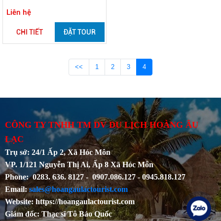
Liên hệ
CHI TIẾT
ĐẶT TOUR
<<
1
2
3
4
CÔNG TY TNHH TM DV DU LỊCH HOÀNG ÂU
LẠC
Trụ sở: 24/1 Ấp 2, Xã Hóc Môn
VP. 1/121 Nguyễn Thị Ai, Ấp 8 Xã Hóc Môn
Phone: 0283. 636. 8127 - 0907.086.127 - 0945.818.127
Email:
sales@hoangaulactourist.com
Website: https://hoangaulactourist.com
Giám đốc: Thạc sĩ Tô Bảo Quốc