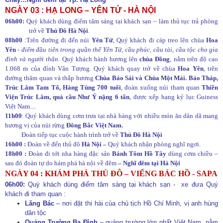
NGÀY 03 : HẠ LONG – YÊN TỬ - HÀ NỘI
06h00:
Quý khách dùng điểm tâm sáng tại khách sạn – làm thủ tục trả phòng
trở về
Thủ Đô Hà Nội
.
08h00
:Trên đường đi đến núi
Yên Tử
, Quý khách đi cáp treo lên chùa
Hoa
Yên
-
điểm đầu tiên trong quần thể Yên Tử, cầu phúc, cầu tài, cầu tộc cho gia
đình và người thân.
Quý khách hành hương lên
chùa Đồng
, nằm trên độ cao
1.068 m của đỉnh Vân Tượng. Quý khách quay trở về chùa
Hoa Yên
, trên
đường thăm quan và thắp hương
Chùa Bảo Sái và Chùa Một Mái. Bảo Tháp,
Trúc Lâm Tam Tổ, Hàng Tùng 700 tuổi
, đoàn xuống núi tham quan
Thiền
Viện Trúc Lâm, quả cầu Như Ý nặng 6 tấn
, được xếp hạng kỷ lục Guiness
Việt Nam....
11h00
: Quý khách dùng cơm trưa tại nhà hàng với nhiều món ăn dân dã mang
hương vị của núi rừng
Đông Bắc Việt Nam.
Đoàn tiếp tục cuộc hành trình trở về
Thủ Đô Hà Nội
16h00 :
Đoàn về đến thủ đô
Hà Nội –
Quý khách nhận phòng nghĩ ngơi.
18h00 :
Đoàn đi tới nha hàng đặc sản
Bánh Tôm Hồ Tây
dùng cơm chiều –
sau đó đoàn tự do hám phá hà nội về đêm
– Nghĩ đêm tại Hà Nội
NGÀY 04 : KHÁM PHÁ THỦ ĐÔ – VIẾNG BÁC HỒ - SAPA
06h00:
Quý khách dùng điểm tâm sáng tại khách sạn -
xe
đưa
Quý
khách
đi tham quan :
Lăng Bác
– nơi đặt thi hài của chủ tịch Hồ Chí Minh, vị anh hùng
dân tộc
Quảng Trường Ba Đình
– quảng trường lớn nhất Việt Nam, nằm