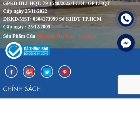
GPKD DLLHQT: 79-1548/2022/TCDL-GP LHQT
Cấp ngày 25/11/2022
ĐKKD/MST: 0304173999 Sở KHĐT TP.HCM
Cấp ngày : 25/12/2005
Hoàng Âu Lạc Tourist
Sản Phẩm Của
CHÍNH SÁCH
Chính sách khách hàng
Chính sách bảo mật
Chính sách đổi trả tour
Hướng dẫn mua hàng
Bảo hành sản phẩm