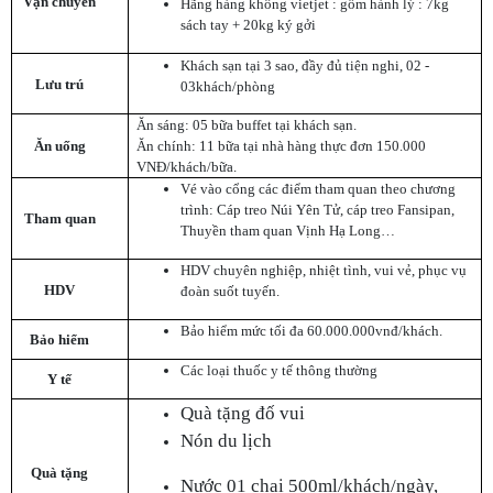
Vận chuyển
Hãng hàng không vietjet : gồm hành lý : 7kg
sách tay + 20kg ký gởi
Khách sạn tại 3 sao, đầy đủ tiện nghi, 02 -
Lưu trú
03khách/phòng
Ăn sáng: 05 bữa buffet tại khách sạn.
Ăn uống
Ăn chính: 11 bữa tại nhà hàng thực đơn 150.000
VNĐ/khách/bữa.
Vé vào cổng các điểm tham quan theo chương
trình: Cáp treo Núi Yên Tử, cáp treo Fansipan,
Tham quan
Thuyền tham quan Vịnh Hạ Long…
HDV chuyên nghiệp, nhiệt tình, vui vẻ, phục vụ
HDV
đoàn suốt tuyến.
Bảo hiểm mức tối đa 60.000.000vnđ/khách.
Bảo hiểm
Các loại thuốc y tế thông thường
Y tế
Quà tặng đố vui
Nón du lịch
Quà tặng
Nước 01 chai 500ml/khách/ngày,