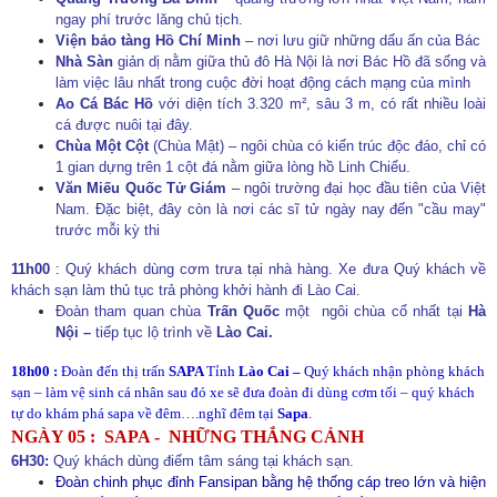
ngay phí trước lăng chủ tịch.
Viện bảo tàng Hồ Chí Minh
– nơi lưu giữ những dấu ấn của Bác
Nhà Sàn
giản dị nằm giữa thủ đô Hà Nội là nơi Bác Hồ đã sống và
làm việc lâu nhất trong cuộc đời hoạt động cách mạng của mình
Ao Cá Bác Hồ
với diện tích 3.320 m², sâu 3 m, có rất nhiều loài
cá được
nuôi
tại đây.
Chùa Một Cột
(Chùa Mật) – ngôi chùa có kiến trúc độc đáo, chỉ có
1 gian dựng trên 1 cột đá nằm giữa lòng hồ Linh Chiểu.
Văn Miếu Quốc Tử Giám
– ngôi trường đại học đầu tiên của Việt
Nam. Đặc biệt, đây còn là nơi các sĩ tử ngày nay đến "cầu may"
trước mỗi kỳ thi
11h00
:
Quý khách dùng cơm trưa
tại nhà hàng.
Xe đưa Quý khách về
khách sạn làm thủ tục trả phòng khởi hành đi Lào Cai.
Đoàn tham quan chùa
Trấn Quốc
một ngôi chùa cổ nhất tại
Hà
Nội –
tiếp tục lộ trình về
Lào Cai.
18h00 :
Đoàn đến thị trấn
SAPA
Tỉnh
Lào Cai –
Quý khách nhận phòng khách
sạn – làm vệ sinh cá nhân sau đó xe sẽ đưa đoàn đi dùng cơm tối – quý khách
tự do khám phá sapa về đêm….nghĩ đêm tại
Sapa
.
NGÀY 05 : SAPA - NHỮNG THẮNG CẢNH
6H30:
Quý khách dùng điểm tâm sáng tại khách sạn.
Đoàn chinh phục đỉnh Fansipan bằng hệ thống cáp treo lớn và hiện