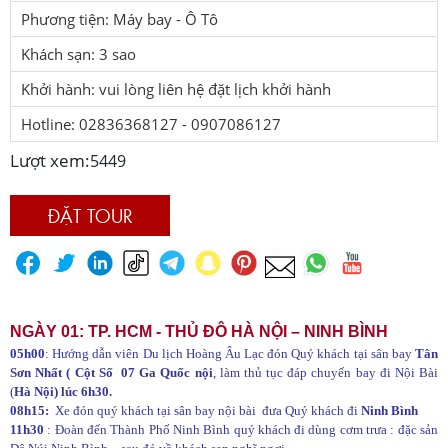
Phương tiện: Máy bay - Ô Tô
Khách sạn: 3 sao
Khởi hành: vui lòng liên hệ đặt lịch khởi hành
Hotline: 02836368127 - 0907086127
Lượt xem:
5449
ĐẶT TOUR
NGÀY 01: TP
.
HCM -
THỦ ĐÔ
HÀ NỘI
– NINH BÌNH
05h00
: Hướng dẫn viên Du lịch Hoàng Âu Lạc đón Quý khách tại sân bay
Tân
Sơn Nhất ( Cột Số 07 Ga Quốc nội
, làm thủ tục đáp chuyến bay đi Nội Bài
(
Hà Nội) lúc 6h30.
08h15:
Xe đón quý khách tại sân bay nội bài đưa Quý khách đi
Ninh Bình
11h30
: Đoàn đến Thành Phố Ninh Bình quý khách đi dùng cơm trưa : đặc sản