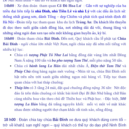
Dê Núi Ninh Bình – sau đó về khách sạn nghĩ ngơi.
14h00
: Xe đưa đoàn tham quan
Cố Đô Hoa Lư
:
Gắn với sự nghiệp của ba
triều đại liên tiếp là
nhà Đinh, nhà Tiền Lê và nhà Lý
với các dấu ấn lịch sử:
thống nhất giang sơn, đánh Tống – dẹp Chiêm và phát tích quá trình định đô
Hà Nội - Đ
oàn tiếp tục tham quan khu du lịch
Tràng An
:
Du khách lên thuyền
đi dọc theo suối giữa cánh đồng lúa, nơi những dải đá vôi, thung lũng và
những sông ngòi đan xen tạo nên một không gian huyền ảo, kỳ bí.
16h00
: Đoàn tham chùa
Bái Đính.
Đến nơi, Quý khách cầu lễ phật tại
Chùa
Bái Đính
-
ngôi chùa lớn nhất Việt Nam
, ngôi chùa này đã sớm nổi tiếng với
nhiều kỷ lục:
Chùa có
tượng Phật Tổ Như Lai
bằng đồng dát vàng lớn nhất Đông
Nam Á nặng 100 tấn và
ba pho tượng Tam Thế
, mỗi pho nặng 50 tấn.
Chùa có
hành lang La Hán
dài nhất châu Á,
Điện thờ Tam Thế
và
Pháp Chủ
rộng hàng ngàn mét vuông - Nhìn từ xa, chùa Bái Đính nổi
bật trên nền trời xanh giữa những ngọn núi hùng vĩ. Tiếp tục tham
quan chùa với hai tháp chuông:
Tháp lớn
có 3 tầng 24 mái, đặt
quả chuông đồng nặng 36 tấn
: Nét độc
đáo là trên thân chuông có khắc bài
kinh Đại Bi Bát Nhã
bằng chữ Hán
cùng nhiều hoa văn theo chủ đề Thiền học và Phật học. -
Đặc biệt,
500
tượng La Hán
bằng đá trắng nguyên khối: mỗi vị một vẻ mặt khác
nhau được những người thợ chạm khắc rất tinh xảo, sống động.
18 h00
: Đoàn chia tay chùa
Bái Đính
xe đưa quý khách dùng cơm tối –
trở về khah1 sạn nghĩ ngơi – quý khách có thể tự do dạo phố Ninh Bình