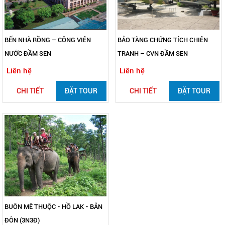
BẾN NHÀ RỒNG – CÔNG VIÊN
BẢO TÀNG CHỨNG TÍCH CHIÊN
NƯỚC ĐẦM SEN
TRANH – CVN ĐẦM SEN
Liên hệ
Liên hệ
CHI TIẾT
ĐẶT TOUR
CHI TIẾT
ĐẶT TOUR
BUÔN MÊ THUỘC - HỒ LAK - BẢN
ĐÔN (3N3Đ)