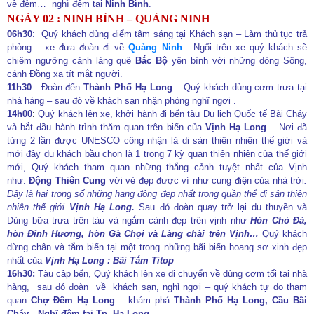
về đêm… nghĩ đêm tại
Ninh Bình
.
NGÀY 02 : NINH BÌNH – QUẢNG NINH
06h30
: Quý khách dùng điểm tâm sáng tại Khách sạn
– Làm thủ tục trả
phòng – xe đưa đoàn đi về
Quảng Ninh
: Ngổi trên xe quý khách sẽ
chiêm ngưỡng cảnh làng quê
Bắc Bộ
yên bình với những dòng Sông,
cánh Đồng xa tít mắt người.
11h30
: Đoàn đến
Thành Phố Hạ Long
– Quý khách dùng cơm trưa tại
nhà hàng – sau đó về khách sạn nhận phòng nghĩ ngơi .
14h00
:
Quý khách
lên xe, khởi hành đi bến t
à
u Du lịch Quốc tế Bãi Cháy
và bắt đầu hành trình thăm quan trên biển của
Vịnh Hạ Long
– Nơi đã
từng 2 lần được UNESCO công nhận là di sản thiên nhiên thế giới và
mới đây du khách bầu chọn là 1 trong 7 kỳ quan thiên nhiên của thế giới
m
ới,
Quý khách
th
a
m quan những thắng cảnh tuyệt nhất của Vịnh
như:
Động Thiên Cung
với vẻ đẹp được ví như cung đ
iện
của nhà trời
.
Đây là hai trong số những hang động đẹp nhất trong quần thể di sản thiên
nhiên thế giới
Vịnh Hạ Long
.
Sau đó đoàn quay trở lại du thuyền và
Dùng bữa trưa trên t
à
u và ngắm cảnh đẹp trên vịnh như
Hòn Chó Đá,
hòn Đỉnh Hương, hòn Gà Chọi và Làng chài trên Vịnh…
Quý khách
dừng chân và tắm biển tại một trong những bãi biển hoang sơ xinh đẹp
nhất của
Vịnh Hạ Long : Bãi Tắm Titop
1
6
h30:
Tàu cập bến,
Quý khách lên xe
di chuyển
về
dùng cơm tối tại nhà
hàng, sau đó đoàn về khách sạn, nghỉ ngơi – quý khách tự do tham
quan
Chợ Đêm Hạ Long
– khám phá
Thành Phố Hạ Long, Cầu Bãi
Cháy…Nghĩ đêm tại Tp. Hạ Long