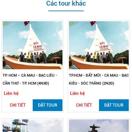
Các tour khác
TP. HCM – CÀ MAU - BẠC LIÊU -
TP.HCM - ĐẤT MŨI - CÀ MAU - BẠC
CẦN THƠ - TP. HCM (4N3Đ)
KIÊU - SÓC TRĂNG (2N2Đ)
Liên hệ
Liên hệ
CHI TIẾT
ĐẶT TOUR
CHI TIẾT
ĐẶT TOUR