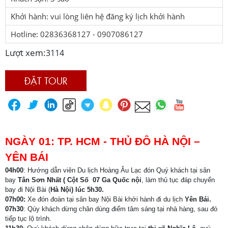
Khởi hành: vui lòng liên hệ đăng ký lịch khởi hành
Hotline: 02836368127 - 0907086127
Lượt xem:
3114
ĐẶT TOUR
NGÀY 01: TP
.
HCM -
THỦ ĐÔ
HÀ NỘI
–
YÊN BÁI
04h00
: Hướng dẫn viên Du lịch Hoàng Âu Lạc đón Quý khách tại sân
bay
Tân Sơn Nhất ( Cột Số 07 Ga Quốc nội
, làm thủ tục đáp chuyến
bay đi Nội Bài (
Hà Nội) lúc 5h30.
07h00:
Xe đón đoàn tại sân bay Nội Bài khởi hành đi du lịch
Yên Bái
.
07h30
: Qúy khách dừng chân dùng điểm tâm sáng tại nhà hàng, sau đó
tiếp tục lộ trình.