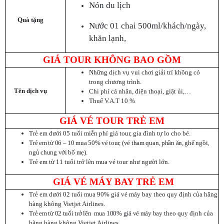
Nón du lịch
Quà tặng
Nước 01 chai 500ml/khách/ngày,
khăn lạnh,
GIÁ TOUR KHÔNG BAO GỒM
Những dịch vụ vui chơi giải trí không có
trong chương trình.
Tên dịch vụ
Chi phí cá nhân, điện thoại, giặt ủi,…
Thuế V.A.T 10 %
GIÁ VÉ TOUR TRẺ EM
Trẻ em dưới 05 tuổi miễn phí giá tour, gia đình tự lo cho bé.
Trẻ em từ 06 – 10 mua 50% vé tour, (vé tham quan, phần ăn, ghế ngồi,
ngủ chung với bố mẹ).
Trẻ em từ 11 tuổi trở lên mua vé tour như người lớn.
GIÁ VÉ MÁY BAY TRẺ EM
Trẻ em dưới 02 tuổi mua 90% giá vé máy bay theo quy định của hãng
hàng không Vietjet Airlines.
Trẻ em từ 02 tuổi trở lên mua 100% giá vé máy bay
theo quy định của
hãng hàng không Vietjet Airlines
.