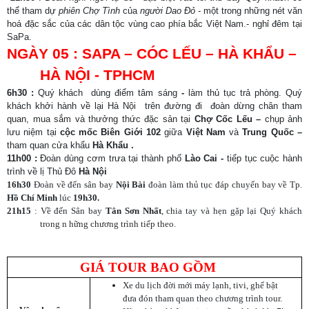
thể tham dự
phiên Chợ Tình
của
người Dao Đỏ
- một trong những nét văn
hoá đặc sắc của các dân tộc vùng cao phía bắc Việt Nam.- nghỉ đêm tại
SaPa.
NGÀY 05 : SAPA – CÓC LẾU – HÀ KHẨU –
HÀ NỘI - TPHCM
6h30 :
Quý khách
dùng điểm tâm sáng
-
làm thủ tục trả phòng. Quý
khách khởi hành về lại Hà Nội
trên đường đi
đoàn dừng chân tham
quan, mua sắm và thưởng thức đặc sản tại
Chợ Cốc Lếu –
chụp ảnh
lưu niệm tại
cộc mốc Biên Giới 102
giữa
Việt Nam
và
Trung Quốc –
tham quan cửa khẩu
Hà Khẩu
.
11h00 :
Đoàn dùng cơm trưa tại thành phố
Lào Cai -
tiếp tục cuộc hành
trình về lị Thủ Đô
Hà Nội
16h30
Đoàn về đến sân bay
Nội Bài
đoàn làm thủ tục đáp chuyến bay về Tp.
Hồ Chí Minh
lúc
19h30.
21h15
: Về đến Sân bay
Tân Sơn Nhất
, chia tay và hẹn gặp lại Quý khách
trong n hững chương trình tiếp theo.
GIÁ TOUR BAO GỒM
Xe du lịch đời mới máy lạnh, tivi, ghế bật
đưa đón tham quan theo chương trình tour.