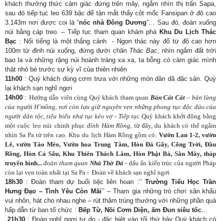
khách thưởng thức cảm giác đứng trên mây, ngắm nhìn thị trấn Sapa,
sau đó tiếp tục leo 639 bậc để tận mắt thấy cột mốc Fansipan ở độ cao
3.143m nơi được coi là “
nóc nhà Đông Dương
”… Sau đó, đoàn xuống
núi bằng cáp treo. – Tiếp tục tham quan khám phá
Khu Du Lịch Thác
Bạc
: N
ổi tiếng là một thắng cảnh - Ngọn thác này đổ từ độ cao hơn
100m từ đỉnh núi xuống, đứng dưới chân
Thác Bạc
, nhìn ngắm đất trời
bao la và những rặng núi hoành tráng xa xa, ta bỗng có cảm giác mình
thật nhỏ bé trước sự kỳ vĩ của thiên nhiên
11h00
: Quý khách dùng cơm trưa với những món dân dã đặc sản. Quý
lại khách sạn nghĩ ngơi
14h00
:
Hướng dẫn viên cùng Quý khách tham quan
Bản Cát Cát
–
bản làng
của người H’mông, nơi còn lưu giữ nguyên vẹn những phong tục độc đáo của
người dân tộc, tiêu biểu như tục kéo vợ - Tiếp tục
Quý khách khởi động bằng
một cuộc leo núi chinh phục
đỉnh Hàm Rồng,
từ đây, du khách có thể ngắm
nhìn Sa Pa từ trên cao. Khu du lịch Hàm Rồng gồm có:
Vườn Lan 1-2, vườn
Lê, vườn Táo Mèo, Vườn hoa Trung Tâm, Hòn Đá Gãy, Cổng Trời, Đầu
Rồng, Hòn Cá Sấu, Khu Thiên Thách Lâm, Hòn Phật Bà, Sân Mây, tháp
truyền hình...
đoàn tham quan
Nhà Thờ Đá
-
dấu ấn kiến trúc của người Pháp
còn lại vẹn toàn nhất tại Sa Pa.- Đoàn về khách sạn nghĩ ngơi
18h30
: Đoàn tham dự buổi tiệc liên hoan :’’
Trường Tiểu Học Trần
Hưng Đạo – Tình Yêu Còn Mãi
’’ – Tham gia những trò chơi sân khấu
vui nhôn, hát cho nhau nghe – rút thăm trúng thưởng với những phần quà
hấp dẫn từ ban tổ chức :
Bếp Từ, Nồi Cơm Diện, ấm Đun siêu tốc
…
21h30
: Đoàn nghĩ ngơi tự do - đặc biệt vào tối thứ bảy Quý khách có