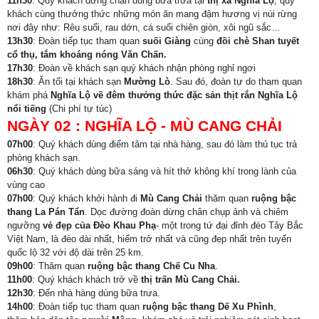
11h30
: Quý khách dừng chân dùng bữa trưa tại
thị xã Nghĩa Lộ
, quý
khách cùng thưởng thức những món ăn mang đậm hương vị núi rừng
nơi đây như: Rêu suối, rau dớn, cá suối chiên giòn, xôi ngũ sắc…
13h30
: Đoàn tiếp tục tham quan
suối Giàng
cùng
đồi chè Shan tuyết
cổ thụ, tắm khoáng nóng Văn Chấn.
17h30
: Đoàn về khách sạn quý khách nhận phòng nghỉ ngơi
18h30
: Ăn tối tại khách sạn
Mường Lò
. Sau đó, đoàn tự do tham quan
khám phá
Nghĩa Lộ
về đêm thưởng thức đặc sản thịt rắn Nghĩa Lộ
nổi tiếng
(Chi phí tự túc)
NGÀY 02 :
NGHĨA LỘ - MÙ CANG CHẢI
07h00
: Quý khách dùng điểm tâm tại nhà hàng, sau đó làm thủ tục trả
phòng khách sạn.
06h30
: Quý khách dùng bữa sáng và hít thở không khí trong lành của
vùng cao
07h00
: Quý khách khởi hành đi
Mù Cang Chải
thăm quan
ruộng bậc
thang La Pán Tẩn
. Dọc đường đoàn dừng chân chụp ảnh và chiêm
ngưỡng
vẻ đẹp của Đèo Khau Phạ
- một trong tứ đại đỉnh đèo Tây Bắc
Việt Nam, là đèo dài nhất, hiểm trở nhất và cũng đẹp nhất trên tuyến
quốc lộ 32 với độ dài trên 25 km.
09h00
: Thăm quan
ruộng bậc thang Chế Cu Nha
.
11h00
: Quý khách khách trở về
thị trấn Mù Cang Chải.
12h30
: Đến nhà hàng dùng bữa trưa.
14h00
: Đoàn tiếp tục tham quan
ruộng bậc thang Dế Xu Phình
,