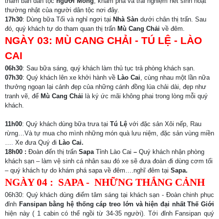
thăm bản dân tộc
người Mông
, khám phá và trải nghiệm nét sinh hoạt
thường nhật của người dân tộc nơi đây.
17h30
: Dùng bữa Tối và nghỉ ngơi tại
Nhà Sàn
dưới chân thị trấn. Sau
đó, quý khách tự do tham quan thị trấn
Mù Cang Chải
về đêm.
NGÀY 03: MÙ CANG CHẢI - TÚ LỆ - LÀO
CAI
06h30
: Sau bữa sáng, quý khách làm thủ tục trả phòng khách sạn.
07h30
: Quý khách lên xe khởi hành về
Lào Cai
, cùng nhau một lần nữa
thưởng ngoạn lại cảnh đẹp của những cánh đồng lúa chải dài, đẹp như
tranh vẽ, để
Mù Cang Chải
là ký ức mãi không phai trong lòng mỗi quý
khách.
11h00
: Quý khách dùng bữa trưa tại
Tú Lệ
với đặc sản Xôi nếp, Rau
rừng…Và tự mua cho mình những món quà lưu niệm, đặc sản vùng miền
…
.
Xe đưa Quý đi
Lào Cai.
18h00 :
Đoàn đến thị trấn
Sapa
Tỉnh Lào Cai
–
Quý khách nhận phòng
khách sạn – làm vệ sinh cá nhân sau đó xe sẽ đưa đoàn đi dùng cơm tối
– quý khách tự do khám phá sapa về đêm….nghĩ đêm tại
Sapa.
NGÀY 04 : SAPA - NHỮNG THẮNG CẢNH
06h30: Quý khách dùng điểm tâm sáng tại khách sạn -
Đoàn chinh phục
đỉnh
Fansipan bằng hệ thống cáp treo lớn và hiện đại nhất Thế Giới
hiện này ( 1 cabin có thể ngồi từ 34-35 người). Tới đỉnh Fansipan quý