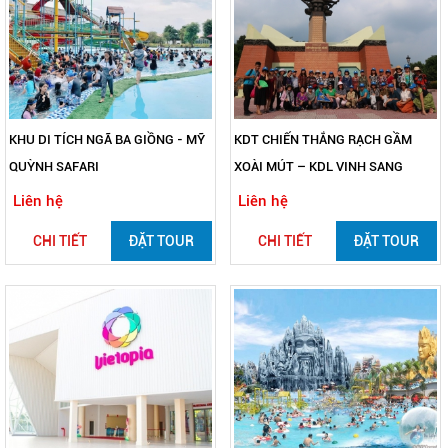
KHU DI TÍCH NGÃ BA GIỒNG - MỸ
KDT CHIẾN THẮNG RẠCH GẦM
QUỲNH SAFARI
XOÀI MÚT – KDL VINH SANG
Liên hệ
Liên hệ
CHI TIẾT
ĐẶT TOUR
CHI TIẾT
ĐẶT TOUR