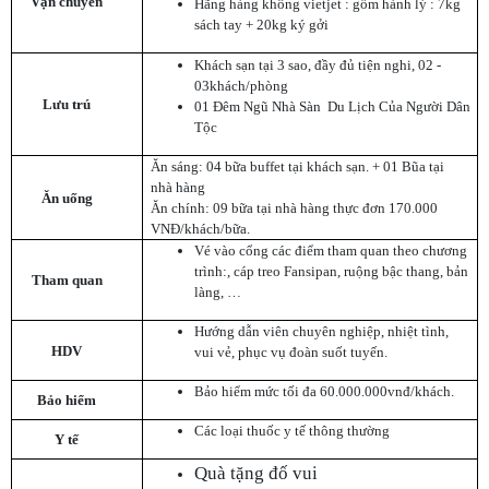
Vận chuyển
Hãng hàng không vietjet : gồm hành lý : 7kg
sách tay + 20kg ký gởi
Khách sạn tại 3 sao, đầy đủ tiện nghi, 02 -
03khách/phòng
Lưu trú
01 Đêm Ngũ Nhà Sàn Du Lịch Của Người Dân
Tộc
Ăn sáng: 04 bữa buffet tại khách sạn. + 01 Bũa tại
nhà hàng
Ăn uống
Ăn chính: 09 bữa tại nhà hàng thực đơn 170.000
VNĐ/khách/bữa.
Vé vào cổng các điểm tham quan theo chương
trình:, cáp treo Fansipan, ruộng bậc thang, bản
Tham quan
làng, …
Hướng dẫn viên chuyên nghiệp, nhiệt tình,
HDV
vui vẻ, phục vụ đoàn suốt tuyến.
Bảo hiểm mức tối đa 60.000.000vnđ/khách.
Bảo hiểm
Các loại thuốc y tế thông thường
Y tế
Quà tặng đố vui