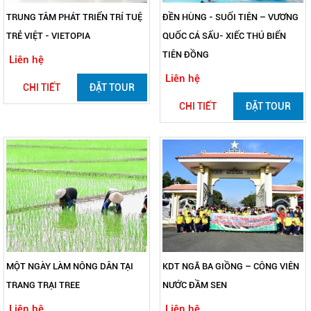
TRUNG TÂM PHÁT TRIỂN TRÍ TUỆ
ĐỀN HÙNG - SUỐI TIÊN – VƯƠNG
TRẺ VIỆT - VIETOPIA
QUỐC CÁ SẤU- XIẾC THÚ BIỂN
TIÊN ĐỒNG
Liên hệ
Liên hệ
CHI TIẾT
ĐẶT TOUR
CHI TIẾT
ĐẶT TOUR
MỘT NGÀY LÀM NÔNG DÂN TẠI
KDT NGÃ BA GIỒNG – CÔNG VIÊN
TRANG TRẠI TREE
NƯỚC ĐẦM SEN
Liên hệ
Liên hệ