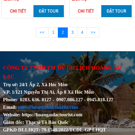
CHI TIẾT
ĐẶT TOUR
CHI TIẾT
ĐẶT TOUR
<<
1
2
3
4
>>
CÔNG TY TNHH TM DV DU LỊCH HOÀNG ÂU
LẠC
Trụ sở: 24/1 Ấp 2, Xã Hóc Môn
VP. 1/121 Nguyễn Thị Ai, Ấp 8 Xã Hóc Môn
Phone: 0283. 636. 8127 - 0907.086.127 - 0945.818.127
Email:
sales@hoangaulactourist.com
Website: https://hoangaulactourist.com
Giám đốc: Thạc sĩ Tô Bảo Quốc
GPKD DLLHQT: 79-1548/2022/TCDL-GP LHQT