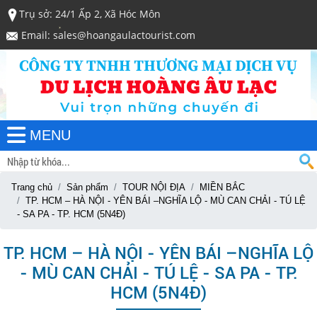
Trụ sở: 24/1 Ấp 2, Xã Hóc Môn
Email: sales@hoangaulactourist.com
MENU
Trang chủ
Sản phẩm
TOUR NỘI ĐỊA
MIỀN BẮC
TP. HCM – HÀ NỘI - YÊN BÁI –NGHĨA LỘ - MÙ CAN CHẢI - TÚ LỆ
- SA PA - TP. HCM (5N4Đ)
TP. HCM – HÀ NỘI - YÊN BÁI –NGHĨA LỘ
- MÙ CAN CHẢI - TÚ LỆ - SA PA - TP.
HCM (5N4Đ)