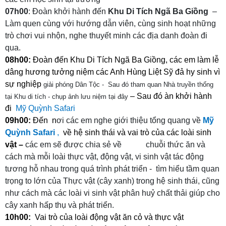
07h00
: Đoàn khởi hành đến
Khu Di Tích Ngã Ba Giồng
–
Làm quen cùng với hướng dẫn viên, cùng sinh hoạt những
trò chơi vui nhộn, n
ghe thuyết minh các địa danh đoàn đi
qua.
08h00:
Đoàn đến Khu Di Tích Ngã Ba Giồng, các em làm lễ
dâng hương tưởng niệm các Anh Hùng Liệt Sỹ đả hy sinh vì
sự nghiệp
giải phóng Dân Tộc - Sau đó tham quan Nhà truyền thống
– Sau đó àn khởi hành
tại Khu di tích - chụp ảnh lưu niệm tại đây
đi
Mỹ Quỳnh Safari
09h00:
Đến n
ơi các em nghe giới thiệu tổng quang về
Mỹ
Quỳnh Safari
,
về hệ sinh thái và vai trò của các loài sinh
vật
–
các em sẽ được chia sẻ về chuỗi thức ăn và
cách
mà mỗi loài thực vật, động vật, vi sinh vật tác động
tương hỗ
nhau trong quá trình phát
triển - tìm hiểu tầm quan
trọng
to lớn của Thực vật (cây xanh) trong hệ sinh thái, cũng
như
cách mà các loài vi sinh vật phân huỷ chất thải giúp
cho
cây
xanh hấp thụ và phát triển.
10h00:
Vai trò của loài động vật ăn cỏ và thực vật