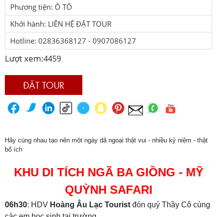
Phương tiện: Ô TÔ
Khởi hành: LIÊN HỆ ĐẶT TOUR
Hotline: 02836368127 - 0907086127
Lượt xem:
4459
ĐẶT TOUR
Hãy cùng nhau tạo nên một ngày dã ngoại thật vui - nhiều kỷ niệm - thật
bổ ích
KHU DI TÍCH NGÃ BA GIỒNG - MỸ
QUỲNH SAFARI
06h30
: HDV
Hoàng Âu Lạc Tourist
đón quý Thầy Cô cùng
các em học sinh tại trường