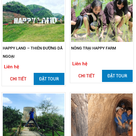
HAPPY LAND – THIÊN ĐƯỜNG DÃ
NÔNG TRẠI HAPPY FARM
NGOẠI
Liên hệ
Liên hệ
CHI TIẾT
ĐẶT TOUR
CHI TIẾT
ĐẶT TOUR