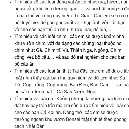
Tìm hiểu về các loài động vật ăn cỏ như: rùa, hươu, nai,
ngựa vằn, khỉ, linh dương, gấu, … và nổi bật trong số đ
là bạn thú vô cùng quý hiếm: Tê Giác - Các em sẽ có cơ
hội tuyệt vời để gần gũi, vuốt ve, chụp ảnh với các bạn
và cho các bạn thú ăn như: hươu, nai, dê lùn, …
Tìm hiểu về các loài chim : các em sẽ được khám phá
khu vườn chim, với đa dạng các chủng loại thuộc họ
chim như: Gà, Chim trĩ, Vịt, Thiên Nga, Ngỗng, Chim
công, vẹt, bồ câu, …và sau đó trải nghiệm cho các bạn
bồ câu ăn
Tìm hiểu về các loài ăn thịt :
Tại đây, các em sẽ được tậ
mắt nhìn thấy các bạn thú quý hiếm và dữ tợn như: Sư
Tử, Cọp Trắng, Cọp Vàng, Báo Đen, Báo Gấm … và loà
bò sát dữ tợn nhất – Cá Sấu Nước Ngọt.
Tìm hiểu về loài cá :
Không những là những loài trên mặ
đất hay bay trên trời mà em còn được tìm hiểu về loài cá
cho các bạn Cá Koi ăn. Đồng thời các em sẽ được
thưởng ngoạn khu vườn Bonsai thật tinh tế theo phong
cách Nhật Bản