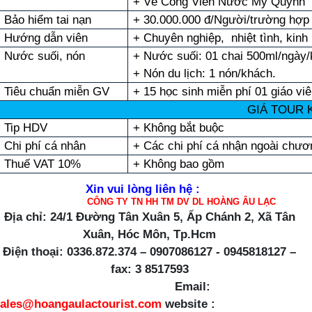
+ Vé Công Viên Nước Mỹ Quỳnh
Bảo hiểm tai nạn
+ 30.000.000 đ/Người/trường hợp
Hướng dẫn viên
+ Chuyên nghiệp, nhiệt tình, kinh
Nước suối, nón
+ Nước suối: 01 chai 500ml/ngày/
+ Nón du lịch: 1 nón/khách.
Tiêu chuẩn miễn GV
+ 15 học sinh miễn phí 01 giáo vi
GIÁ TOUR
Tip HDV
+ Không bắt buộc
Chi phí cá nhân
+ Các chi phí cá nhận ngoài chươ
Thuế VAT 10%
+ Không bao gồm
Xin vui lòng liên hệ :
CÔNG TY TN HH TM DV DL HOÀNG ÂU LẠC
Địa chỉ: 24/1 Đường Tân Xuân 5, Ấp Chánh 2, Xã Tân
Xuân, Hóc Môn, Tp.Hcm
Điện thoại: 0336.872.374 – 0907086127 - 0945818127 –
fax: 3 8517593
Email:
sales@hoangaulactourist.com
website :