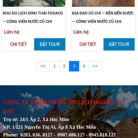
KHU DU LỊCH SINH THÁI FOSACO
ĐỊA ĐẠO CỦ CHI – ĐỀN BẾN DƯỢC
– CÔNG VIÊN NƯỚC CỦ CHI
– CÔNG VIÊN NƯỚC CỦ CHI
Liên hệ
Liên hệ
CHI TIẾT
ĐẶT TOUR
CHI TIẾT
ĐẶT TOUR
<<
1
2
3
4
>>
CÔNG TY TNHH TM DV DU LỊCH HOÀNG ÂU
LẠC
Trụ sở: 24/1 Ấp 2, Xã Hóc Môn
VP. 1/121 Nguyễn Thị Ai, Ấp 8 Xã Hóc Môn
Phone: 0283. 636. 8127 - 0907.086.127 - 0945.818.127