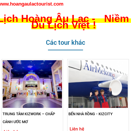
www.hoangaulactourist.com
Lịch Hoàng Âu Lạc - Niềm 
Du Lịch Việt !
Các tour khác
TRUNG TÂM KIZWORK – CHẤP
BẾN NHÀ RỒNG - KIZCITY
CÁNH ƯỚC MƠ
Liên hệ