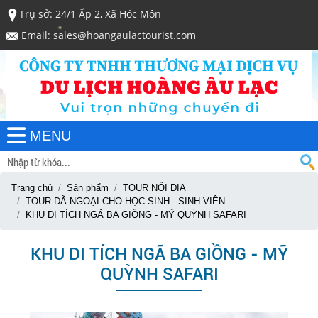
Trụ sở: 24/1 Ấp 2, Xã Hóc Môn
Email: sales@hoangaulactourist.com
MENU
Trang chủ
Sản phẩm
TOUR NỘI ĐỊA
TOUR DÃ NGOẠI CHO HỌC SINH - SINH VIÊN
KHU DI TÍCH NGÃ BA GIỒNG - MỸ QUỲNH SAFARI
KHU DI TÍCH NGÃ BA GIỒNG - MỸ
QUỲNH SAFARI