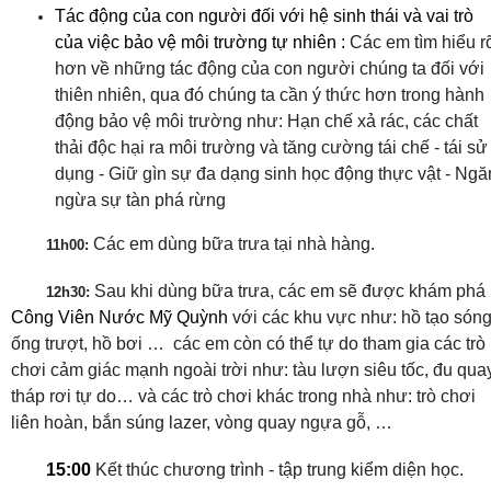
Tác động của con người đối với hệ sinh thái và vai trò
của việc bảo vệ môi trường tự nhiên :
Các em tìm hiểu r
hơn về những tác động của con người chúng ta đối với
thiên nhiên, qua đó chúng ta cần ý thức hơn trong hành
động bảo vệ môi trường như: Hạn chế xả rác, các chất
thải độc hại ra môi trường và tăng cường tái chế - tái sử
dụng - Giữ gìn sự đa dạng sinh học động thực vật - Ngă
ngừa sự tàn phá rừng
Các em dùng bữa trưa tại nhà hàng.
11h00:
Sau khi dùng bữa trưa, các em sẽ được khám phá
12h30:
Công Viên Nước Mỹ Quỳnh
với các khu vực như: hồ tạo sóng
ống
trượt, hồ bơi …
các em còn có thể tự do tham gia các trò
chơi cảm giác mạnh ngoài trời
như: tàu lượn siêu tốc, đu quay
tháp rơi tự do… và các trò chơi khác trong nhà như:
trò chơi
liên hoàn, bắn súng lazer, vòng quay ngựa gỗ, …
15:00
Kết thúc chương trình - tập trung kiểm diện học.