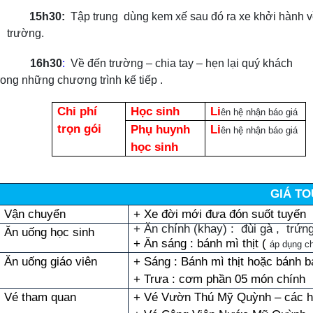
15h30:
Tập trung dùng kem xế sau đó ra xe khởi hành 
trường.
16h30
:
Về đến trường – chia tay – hẹn lại quý khách
rong những chương trình kế tiếp .
Chi phí
Học sinh
Li
ên hệ nhận báo giá
trọn gói
Phụ huynh
Li
ên hệ nhận báo giá
học sinh
GIÁ T
Vận chuyển
+ Xe đời mới đưa đón suốt tuyến
+ Ăn chính (khay) : đùi gà , trứn
Ăn uống học sinh
+ Ăn sáng : bánh mì thịt (
áp dụng c
Ăn uống giáo viên
+ Sáng : Bánh mì thịt hoặc bánh b
+ Trưa : cơm phần 05 món chính
Vé tham quan
+ Vé Vườn Thú Mỹ Quỳnh – các ho