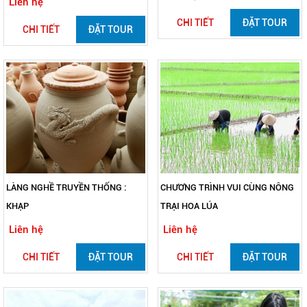
Liên hệ
CHI TIẾT
ĐẶT TOUR
CHI TIẾT
ĐẶT TOUR
LÀNG NGHỀ TRUYỀN THỐNG :
CHƯƠNG TRÌNH VUI CÙNG NÔNG
KHẠP
TRẠI HOA LÚA
Liên hệ
Liên hệ
CHI TIẾT
ĐẶT TOUR
CHI TIẾT
ĐẶT TOUR