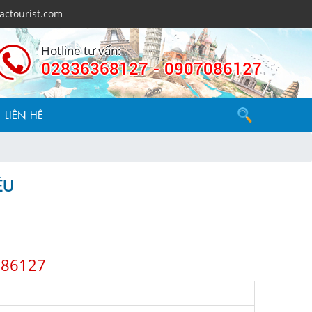
actourist.com
Hotline tư vấn:
02836368127 - 0907086127
LIÊN HỆ
ÊU
7086127