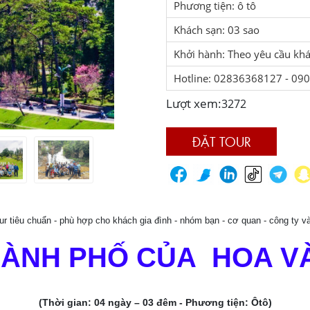
Phương tiện: ô tô
Khách sạn: 03 sao
Khởi hành: Theo yêu cầu kh
Hotline: 02836368127 - 0
Lượt xem:
3272
ĐẶT TOUR
our tiêu chuẩn - phù hợp cho khách gia đình - nhóm bạn - cơ quan - công ty
HÀNH PHỐ CỦA HOA VÀ
(Thời gian: 04 ngày – 03 đêm - Phương tiện: Ôtô)