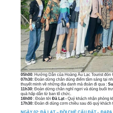
05h00
: Hướng Dẫn của Hoàng Âu Lạc Tourist đón Q
07h30:
Đoàn dừng chân dùng điểm tâm sáng tại 
thuyết minh về những địa danh mà đoàn đi qua :
Su
11h30:
Đoàn dừng chân nghỉ ngơi và dùng buổi trư
quà hấp dẫn từ ban tổ chức.
16h00
: Đoàn tới
Đà Lạt -
Quý khách nhận phòng kh
17h30:
Đoàn đi dùng cơm chiều sau đó quý khách 
NGÀY 02: ĐÀ LẠT – ĐỒI CHÈ CẤU ĐẤT - ĐAPA