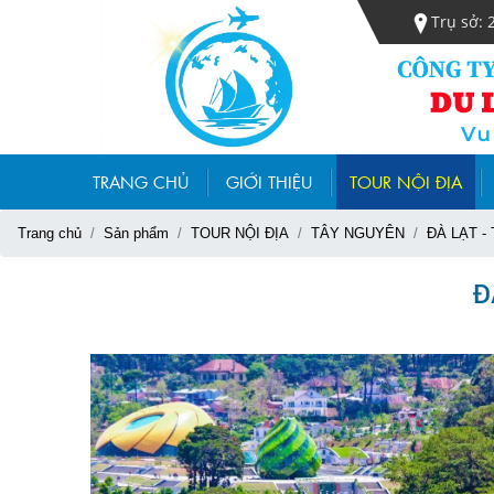
Trụ sở: 
TRANG CHỦ
GIỚI THIỆU
TOUR NỘI ĐỊA
Trang chủ
Sản phẩm
TOUR NỘI ĐỊA
TÂY NGUYÊN
ĐÀ LẠT -
Đ