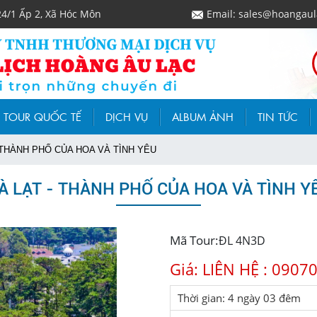
24/1 Ấp 2, Xã Hóc Môn
Email: sales@hoangaul
TOUR QUỐC TẾ
DỊCH VỤ
ALBUM ẢNH
TIN TỨC
 THÀNH PHỐ CỦA HOA VÀ TÌNH YÊU
À LẠT - THÀNH PHỐ CỦA HOA VÀ TÌNH Y
Mã Tour:
ĐL 4N3D
Giá: LIÊN HỆ : 090
Thời gian: 4 ngày 03 đêm