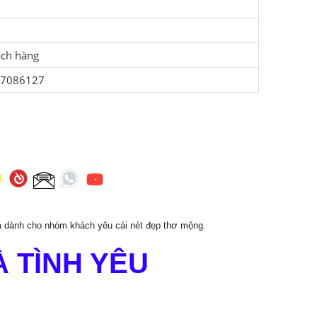
ách hàng
907086127
 và dành cho nhóm khách yêu cái nét đẹp thơ mộng.
 TÌNH YÊU