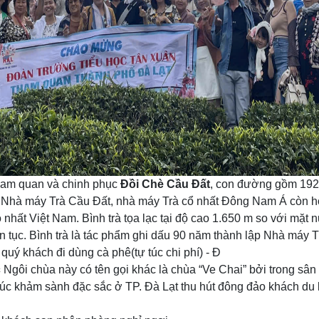
ham quan và chinh phục
Đồi Chè Cầu Đất
, con đường gồm 1927
ập Nhà máy Trà Cầu Đất, nhà máy Trà cổ nhất Đông Nam Á còn hoạ
nhất Việt Nam. Bình trà tọa lạc tại độ cao 1.650 m so với mặt 
ên tục. Bình trà là tác phẩm ghi dấu 90 năm thành lập Nhà má
quý khách đi dùng cà phê(tự túc chi phí) - Đ
c
Ngôi chùa này có tên gọi khác là chùa “Ve Chai” bởi trong sân
trúc khảm sành đặc sắc ở TP. Đà Lạt thu hút đông đảo khách du