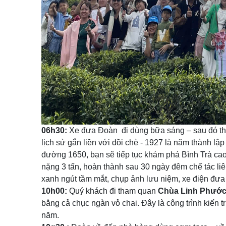
06h30:
Xe đưa Đoàn đi dùng bữa sáng – sau đó t
lịch sử gắn liền với đồi chè - 1927 là năm thành l
đường 1650, bạn sẽ tiếp tục khám phá Bình Trà cao 
nặng 3 tấn, hoàn thành sau 30 ngày đêm chế tác li
xanh ngút tầm mắt, chụp ảnh lưu niệm, xe điện đưa 
10h00:
Quý khách đi tham quan
Chùa Linh Phướ
bằng cả chục ngàn vỏ chai. Đây là công trình kiến 
năm.