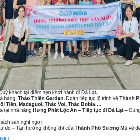
uý khách tại điểm hẹn khởi hành đi Đà Lạt.
nhà hàng
Thảo Thiên Garden.
Đoàn tiếp tục lộ trình về
Thành P
ối Tiên, Madaguoi, Thác Voi, Thác Bobla….
a tại nhà hàng
Hưng Phát Lộc An – Tiếp tục đi Đà Lạt
– Cùng
ách sạn nghỉ ngơi
tự do – Tận hưởng không khí của T
hành Phố Sương Mù
về đê
 HILL