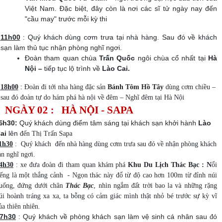
Việt Nam. Đặc biệt, đây còn là nơi các sĩ tử ngày nay đến
"cầu may" trước mỗi kỳ thi
11h00
: Quý khách dùng cơm trưa tại nhà hàng. Sau đó về khách
sạn làm thủ tục nhận phòng nghĩ ngơi.
Đoàn tham quan chùa
Trấn Quốc
ngôi chùa cổ nhất tại
Hà
Nội –
tiếp tục lộ trình về
Lào Cai.
:
18h00
Đoàn đi tới nha hàng đặc sản
Bánh Tôm Hồ Tây
dùng cơm chiều –
sau đó đoàn tự do hám phá hà nội về đêm – Nghĩ đêm tại Hà Nội
NGÀY 02 : HÀ NỘI - SAPA
h30:
Quý khách dùng điểm tâm sáng tại khách sạn khởi hành
Lào
6
ai
lên
đến Thị Trấn Sapa
1h30
: Quý khách đến nhà hàng dùng cơm trưa sau đó về nhận phòng khách
ạn nghĩ ngơi.
4h30
: xe đưa đoàn đi tham quan khám phá
Khu Du Lịch Thác Bạc
: N
ổi
iếng là một thắng cảnh - Ngọn thác này đổ từ độ cao hơn 100m từ đỉnh núi
uống, đứng dưới chân
Thác Bạc
, nhìn ngắm đất trời bao la và những rặng
úi hoành tráng xa xa, ta bỗng có cảm giác mình thật nhỏ bé trước sự kỳ vĩ
ủa thiên nhiên.
7h30
: Quý khách về phòng khách sạn làm vệ sinh cá nhân sau
ó
đ