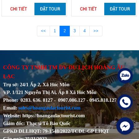
CHI TIẾT
ĐẶT TOUR
CHI TIẾT
ĐẶT TOUR
<<
1
2
3
4
>>
CÔNG TY TNHH TM DV DU LỊCH HOÀNG ÂU
LẠC
Trụ sở: 24/1 Ấp 2, Xã Hóc Môn
VP. 1/121 Nguyễn Thị Ai, Ấp 8 Xã Hóc Môn
Phone: 0283. 636. 8127 - 0907.086.127 - 0945.818.127
Email:
sales@hoangaulactourist.com
Website: https://hoangaulactourist.com
Giám đốc: Thạc sĩ Tô Bảo Quốc
GPKD DLLHQT: 79-1548/2022/TCDL-GP LHQT
Cấp ngày 25/11/2022