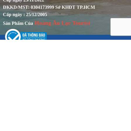
ĐKKD/MST: 0304173999 Sở KHĐT TP.HCM
Cấp ngày : 25/12/2005
Hoàng Âu Lạc Tourist
Sản Phẩm Của
CHÍNH SÁCH
Chính sách khách hàng
Chính sách bảo mật
Chính sách đổi trả tour
Hướng dẫn mua hàng
Bảo hành sản phẩm
Phương thức thanh toán & giao nhận