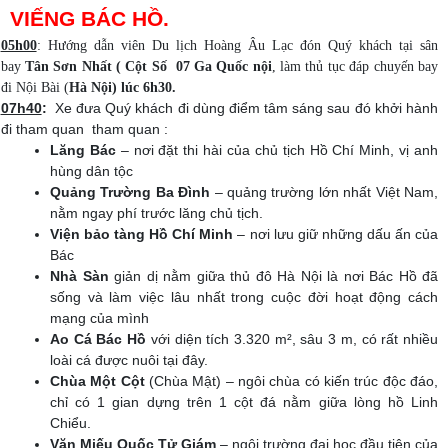
VIẾNG BÁC HỒ.
05h00
: Hướng dẫn viên Du lịch Hoàng Âu Lạc đón Quý khách tại sân
bay
Tân Sơn Nhất ( Cột Số 07 Ga Quốc nội
, làm thủ tục đáp chuyến bay
đi Nội Bài (
Hà Nội) lúc 6h30.
07h40
:
Xe đưa Quý khách đi dùng điểm tâm sáng sau đó khởi hành
đi tham quan tham quan :
Lăng Bác
– nơi đặt thi hài của chủ tịch Hồ Chí Minh, vị anh
hùng dân tộc
Quảng Trường Ba Đình
– quảng trường lớn nhất Việt Nam,
nằm ngay phí trước lăng chủ tịch.
Viện bảo tàng Hồ Chí Minh
– nơi lưu giữ những dấu ấn của
Bác
Nhà Sàn
giản dị nằm giữa thủ đô Hà Nội là nơi Bác Hồ đã
sống và làm việc lâu nhất trong cuộc đời hoạt động cách
mạng của mình
Ao Cá Bác Hồ
với diện tích 3.320 m², sâu 3 m, có rất nhiều
loài cá được nuôi tại đây.
Chùa Một Cột
(Chùa Mật) – ngôi chùa có kiến trúc độc đáo,
chỉ có 1 gian dựng trên 1 cột đá nằm giữa lòng hồ Linh
Chiểu.
Văn Miếu Quốc Tử Giám
– ngôi trường đại học đầu tiên của