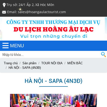
Trụ sở: 24/1 Ấp 2, Xã Hóc Môn
Email: sales@hoangaulactourist.com
MENU
Trang chủ
Sản phẩm
TOUR NỘI ĐỊA
MIỀN BẮC
HÀ NỘI - SAPA (4N3Đ)
HÀ NỘI - SAPA (4N3Đ)