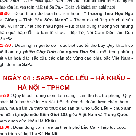
ruyền hình...
đoàn tham quan
Nhà Thờ Đá -
dấu ấn kiến trúc của người
háp còn lại vẹn toàn nhất tại
Sa Pa
.- Đoàn về khách sạn nghĩ ngơi
9h00
:
Đoàn tham dự buổi tiệc liên hoan
:’’ Trường Tiểu Học Ngã
a Giồng – Tình Yêu Sức Mạnh’’ –
Tham
gia những trò chơi sân
hấu vui nhôn, hát cho nhau nghe – rút thăm trúng thưởng với những
hần quà hấp dẫn từ ban tổ chức : Bếp Từ, Nồi Cơm Diện, ấm Đun
iêu tốc…
21h30
: Đoàn nghĩ ngơi tự do - đặc biệt vào tối thứ bảy Quý khách có
hể tham dự
phiên Chợ Tình
của
người Dao Đỏ
- một trong những
ét văn hoá đặc sắc của các dân tộc vùng cao phía bắc Việt Nam.-
ghỉ đêm tại
SaPa.
NGÀY 04 : SAPA – CÓC LẾU – HÀ KHẨU –
HÀ NỘI – TPHCM
h30
:
Quý khách
dùng điểm tâm sáng
-
làm thủ tục trả phòng. Quý
6
hách khởi hành về lại Hà Nội
trên đường đi
đoàn dừng chân tham
uan, mua sắm và thưởng thức đặc sản tại
Chợ Cốc Lếu –
chụp ảnh
ưu niệm tại
cộc mốc Biên Giới 102
giữa
Việt Nam
và
Trung Quốc –
ham quan cửa khẩu
Hà Khẩu
.
1h00
: Đoàn dùng cơm trưa tại thành phố
Lào Cai -
Tiếp tục cuộc
ành trình về lạị Thủ Đô
Hà Nội