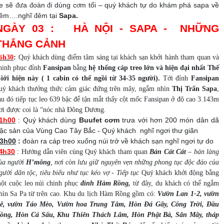
e sẽ
a
oàn
i dùng c
m tối – quý khách tự do khám phá sapa về
đư
đ
đ
ơ
êm….nghĩ
êm tại
Sapa.
đ
NGÀY 03 : HÀ NỘI - SAPA - NHỮNG
THẮNG CẢNH
6
h30
:
Quý khách dùng điểm tâm sáng tại khách sạn khởi hành tham quan và
hinh phục
đỉnh
Fansipan
bằng
hệ thống cáp treo lớn và hiện đại nhất Thế
iới hiện này ( 1 cabin có thể ngồi từ 34-35 người).
Tới đỉnh
Fansipan
uý khách thưởng thức cảm giác đứng trên mây, ngắm nhìn
Thị Trấn Sapa
,
au đó tiếp tục leo 639 bậc để tận mắt thấy cột mốc Fansipan ở độ cao 3.143m
ơi được coi là “nóc nhà Đông Dương.
1h00
:
Quý khách dùng
Buufet cơm
trưa với hơn 200 món dân dã
ặc sản của Vùng Cao Tây Bắc - Quý khách nghĩ ngơi thư giãn
3h00
:
đoàn ra cáp treo xuống núi trở về khách sạn nghĩ ngơi tự do
h30
:
4
Hướng dẫn viên cùng Quý khách tham quan
Bản Cát Cát
–
bản làng
ủa người
H’mông
, nơi còn lưu giữ nguyên vẹn những phong tục độc đáo của
gười dân tộc, tiêu biểu như tục kéo vợ - Tiếp tục
Quý khách khởi động bằng
ột cuộc leo núi chinh phục
đỉnh Hàm Rồng,
từ đây, du khách có thể ngắm
hìn Sa Pa từ trên cao. Khu du lịch Hàm Rồng gồm có:
Vườn Lan 1-2, vườn
ê, vườn Táo Mèo, Vườn hoa Trung Tâm, Hòn Đá Gãy, Cổng Trời, Đầu
ồng, Hòn Cá Sấu, Khu Thiên Thách Lâm, Hòn Phật Bà, Sân Mây, tháp