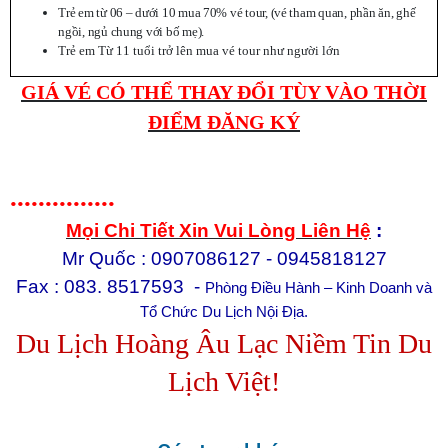
Trẻ em từ 06 – dưới 10 mua 70% vé tour, (vé tham quan, phần ăn, ghế
ngồi, ngủ chung với bố mẹ).
Trẻ em Từ 11 tuổi trở lên mua vé tour như người lớn
GIÁ VÉ CÓ THỂ THAY ĐỔI TÙY VÀO THỜI
ĐIỂM ĐĂNG KÝ
...............
Mọi Chi Tiết Xin Vui Lòng Liên Hệ
:
Mr Quốc : 0907086127 - 0945818127
Fax : 083. 8517593 -
Phòng Điều Hành – Kinh Doanh và
Tổ Chức Du Lịch Nội Địa.
Du Lịch Hoàng Âu Lạc Niềm Tin
Du
Lịch Việt!