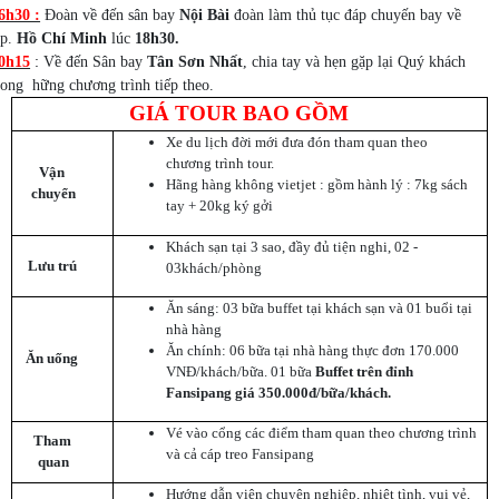
6h30 :
Đoàn về đến sân bay
Nội Bài
đoàn làm thủ tục đáp chuyến bay về
p.
Hồ Chí Minh
lúc
18h30.
:
0h15
Về đến Sân bay
Tân Sơn Nhất
, chia tay và hẹn gặp lại Quý khách
rong hững chương trình tiếp theo.
GIÁ TOUR BAO GỒM
Xe du lịch đời mới đưa đón tham quan theo
chương trình tour.
Vận
Hãng hàng không vietjet : gồm hành lý : 7kg sách
chuyển
tay + 20kg ký gởi
Khách sạn tại 3 sao, đầy đủ tiện nghi, 02 -
Lưu trú
03khách/phòng
Ăn sáng: 03 bữa buffet tại khách sạn và 01 buổi tại
nhà hàng
Ăn chính: 06 bữa tại nhà hàng thực đơn 170.000
Ăn uống
VNĐ/khách/bữa. 01 bữa
Buffet trên đỉnh
Fansipang giá 350.000đ/bữa/khách.
Vé vào cổng các điểm tham quan theo chương trình
Tham
và cả cáp treo Fansipang
quan
Hướng dẫn viên chuyên nghiệp, nhiệt tình, vui vẻ,