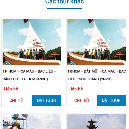
Các tour khác
TP. HCM – CÀ MAU - BẠC LIÊU -
TP.HCM - ĐẤT MŨI - CÀ MAU - BẠC
CẦN THƠ - TP. HCM (4N3Đ)
KIÊU - SÓC TRĂNG (2N2Đ)
Liên hệ
Liên hệ
CHI TIẾT
ĐẶT TOUR
CHI TIẾT
ĐẶT TOUR