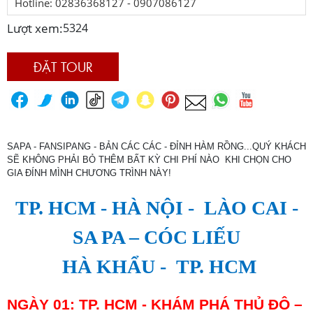
Hotline: 02836368127 - 0907086127
Lượt xem:
5324
ĐẶT TOUR
SAPA - FANSIPANG - BẢN CÁC CÁC - ĐỈNH HÀM RỒNG...QUÝ KHÁCH
SẼ KHÔNG PHẢI BỎ THÊM BẤT KỲ CHI PHÍ NÀO KHI CHỌN CHO
GIA ĐÍNH MÌNH CHƯƠNG TRÌNH NÀY!
TP. HCM - HÀ NỘI - LÀO CAI -
SA PA – CÓC LIẾU
HÀ KHẨU - TP. HCM
NGÀY 01: TP
.
HCM -
KHÁM PHÁ THỦ ĐÔ –