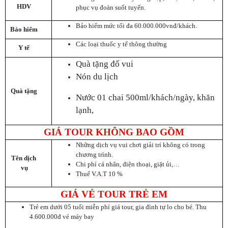
HDV
phục vụ đoàn suốt tuyến.
Bảo hiểm mức tối đa 60.000.000vnđ/khách.
Bảo hiểm
Các loại thuốc y tế thông thường
Y tế
Quà tặng đố vui
Nón du lịch
Quà tặng
Nước 01 chai 500ml/khách/ngày, khăn
lạnh,
GIÁ TOUR KHÔNG BAO GỒM
Những dịch vụ vui chơi giải trí không có trong
chương trình.
Tên dịch
Chi phí cá nhân, điện thoại, giặt ủi,…
vụ
Thuế V.A.T 10 %
GIÁ VÉ TOUR TRẺ EM
Trẻ em dưới 05 tuổi miễn phí giá tour, gia đình tự lo cho bé. Thu
4.600.000đ vé máy bay