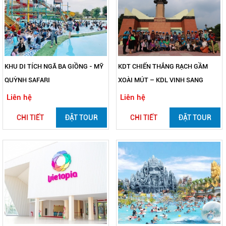
KHU DI TÍCH NGÃ BA GIỒNG - MỸ
KDT CHIẾN THẮNG RẠCH GẦM
QUỲNH SAFARI
XOÀI MÚT – KDL VINH SANG
Liên hệ
Liên hệ
CHI TIẾT
ĐẶT TOUR
CHI TIẾT
ĐẶT TOUR